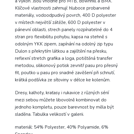
a výkon. Jsou vhodné pro MTB, downhill a BMX.
Klíčové vlastnosti zahrnují: hluboce probarvené
materiály, vodoodpudivý povrch, 400 D polyester
v místech největší zátěže, 600 D polyester v
pánevní oblasti, strech panely rozpínatelné do 4
stran pro flexibilitu pohybu, kapsa na stehně s
odolným YKK zipem, zapínání na odolný zip typu
Dulon s překrytím látkou a zajištění na přesku,
reflexní stretch grafika a loga, potištěná transfer
metodou, silikonový potisk zevnitř pasu pro přesný
fit, poutko u pasu pro snadné zavěšení při schnutí,
krátká podšívka ze síťoviny v délce ke kolenům.
Dresy, kalhoty, kraťasy i rukavice z různých sérií
mezi sebou můžete libovolně kombinovat do
jednoho kompletu, pouze barevnost by měla být
sladěna. Tabulka velikostí v galerii.
materiál: 54% Polyester, 40% Polyamide, 6%