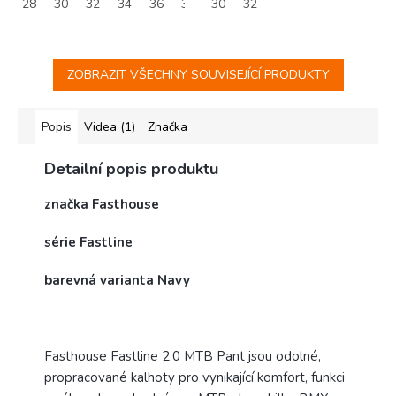
28
30
32
34
36
38
30
32
ZOBRAZIT VŠECHNY SOUVISEJÍCÍ PRODUKTY
Popis
Videa (1)
Značka
Detailní popis produktu
značka Fasthouse
série Fastline
barevná varianta Navy
Fasthouse Fastline 2.0 MTB Pant jsou odolné,
propracované kalhoty pro vynikající komfort, funkci