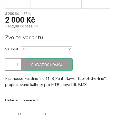
3 200 Kč
–37 %
2 000 Kč
1 652,89 Kč bez DPH
Měrná
Zvolte variantu
cena:
Velikost
PŘIDAT DO KOŠÍKU
Fasthouse Fastline 2.0 MTB Pant, Navy. "Top-of-the-line"
propracované kalhoty pro MTB, downhill, BMX.
Detailní informace