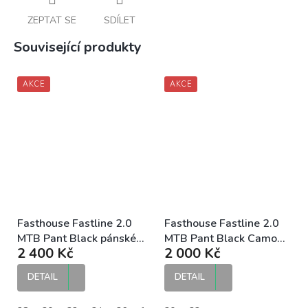
ZEPTAT SE
SDÍLET
Související produkty
AKCE
AKCE
Fasthouse Fastline 2.0
Fasthouse Fastline 2.0
MTB Pant Black pánské
MTB Pant Black Camo
2 400 Kč
2 000 Kč
DH kalhoty
pánské DH kalhoty
DETAIL
DETAIL