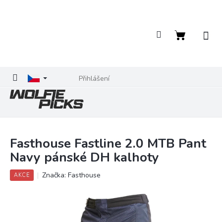
Přejít
na
obsah
Nákupní
košík
Přihlášení
Fasthouse Fastline 2.0 MTB Pant
Navy pánské DH kalhoty
Značka:
Fasthouse
AKCE