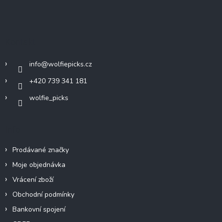
Z
á
p
a
Kontakt
t
í
info
@
wolfiepicks.cz
+420 739 341 181
wolfie_picks
Info
Prodávané značky
Moje objednávka
Vrácení zboží
Obchodní podmínky
Bankovní spojení