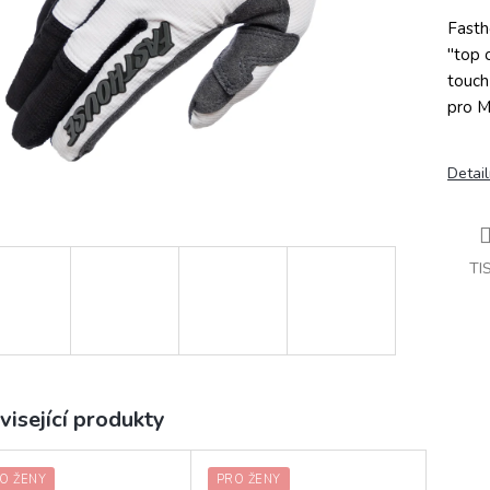
Fasth
"top 
touch
pro M
Detail
TI
visející produkty
O ŽENY
PRO ŽENY