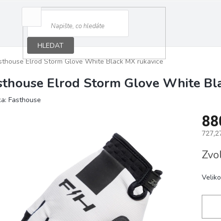
HLEDAT
sthouse Elrod Storm Glove White Black MX rukavice
sthouse Elrod Storm Glove White Bl
ka:
Fasthouse
88
727,2
Měrná
Zvo
cena:
Veliko