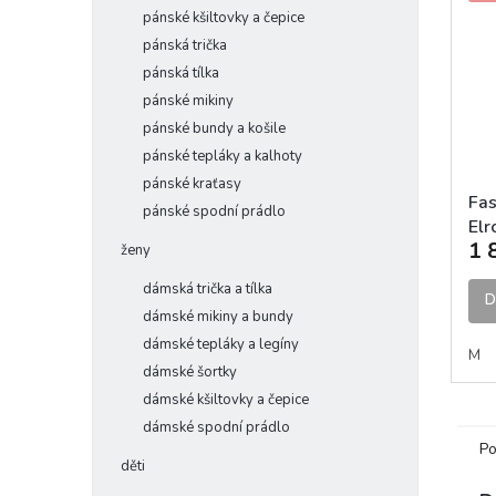
pánské kšiltovky a čepice
pánská trička
pánská tílka
pánské mikiny
pánské bundy a košile
pánské tepláky a kalhoty
pánské kraťasy
Fa
pánské spodní prádlo
Elr
1 
Wh
ženy
dre
dámská trička a tílka
D
dámské mikiny a bundy
dámské tepláky a legíny
M
dámské šortky
dámské kšiltovky a čepice
dámské spodní prádlo
Po
děti