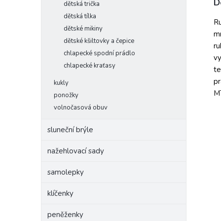
D
dětská trička
dětská tílka
Ru
dětské mikiny
mn
dětské kšiltovky a čepice
ru
chlapecké spodní prádlo
vy
chlapecké kraťasy
te
pr
kukly
MT
ponožky
volnočasová obuv
sluneční brýle
nažehlovací sady
samolepky
klíčenky
peněženky