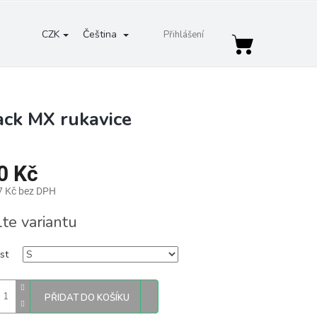
CZK
Čeština
Přihlášení
Nákupní
košík
ack MX rukavice
0 Kč
7 Kč bez DPH
lte variantu
st
PŘIDAT DO KOŠÍKU