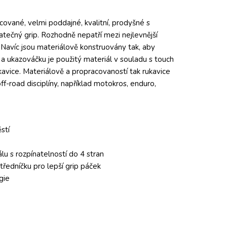
ované, velmi poddajné, kvalitní, prodyšné s
atečný grip. Rozhodně nepatří mezi nejlevnější
í. Navíc jsou materiálově konstruovány tak, aby
 a ukazováčku je použitý materiál v souladu s touch
kavice. Materiálově a propracovaností tak rukavice
f-road disciplíny, například motokros, enduro,
stí
lu s rozpínatelností do 4 stran
ředníčku pro lepší grip páček
gie