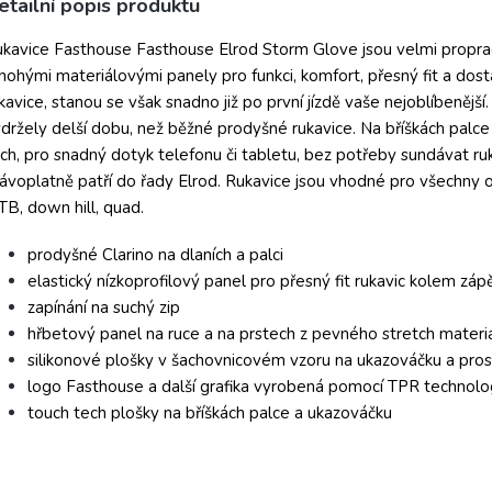
etailní popis produktu
kavice Fasthouse Fasthouse Elrod Storm Glove jsou velmi proprac
ohými materiálovými panely pro funkci, komfort, přesný fit a dost
kavice, stanou se však snadno již po první jízdě vaše nejoblíbenějš
držely delší dobu, než běžné prodyšné rukavice. Na bříškách palce
ch, pro snadný dotyk telefonu či tabletu, bez potřeby sundávat ru
ávoplatně patří do řady Elrod. Rukavice jsou vhodné pro všechny of
B, down hill, quad.
prodyšné Clarino na dlaních a palci
elastický nízkoprofilový panel pro přesný fit rukavic kolem zápě
zapínání na suchý zip
hřbetový panel na ruce a na prstech z pevného stretch materiá
silikonové plošky v šachovnicovém vzoru na ukazováčku a prost
logo Fasthouse a další grafika vyrobená pomocí TPR technolo
touch tech plošky na bříškách palce a ukazováčku