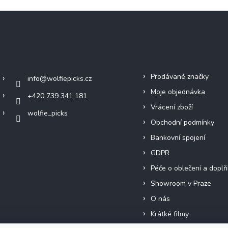
Kontakt
Info
Prodávané značky
info
@
wolfiepicks.cz
Moje objednávka
+420 739 341 181
Vrácení zboží
wolfie_picks
Obchodní podmínky
Bankovní spojení
GDPR
Péče o oblečení a doplň
Showroom v Praze
O nás
Krátké filmy