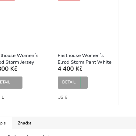
sthouse Women´s
Fasthouse Women´s
od Storm Jersey
Elrod Storm Pant White
800 Kč
4 400 Kč
ite Black dámský MX
Black dámské MX
s
kalhoty
ETAIL
DETAIL
L
US 6
pis
Značka