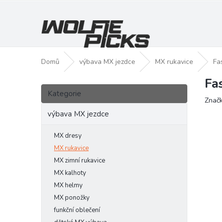
Přejít
na
obsah
Domů
výbava MX jezdce
MX rukavice
Fa
Fa
P
Přeskočit
o
Kategorie
kategorie
Znač
s
t
výbava MX jezdce
r
a
MX dresy
n
MX rukavice
n
MX zimní rukavice
í
MX kalhoty
p
MX helmy
a
MX ponožky
n
funkční oblečení
e