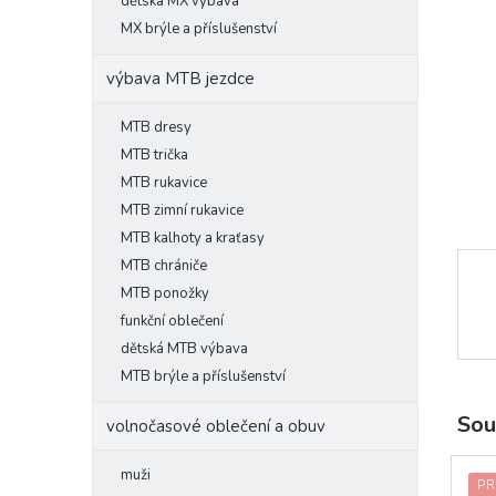
l
dětská MX výbava
MX brýle a příslušenství
výbava MTB jezdce
MTB dresy
MTB trička
MTB rukavice
MTB zimní rukavice
MTB kalhoty a kraťasy
MTB chrániče
MTB ponožky
funkční oblečení
dětská MTB výbava
MTB brýle a příslušenství
Sou
volnočasové oblečení a obuv
muži
PR