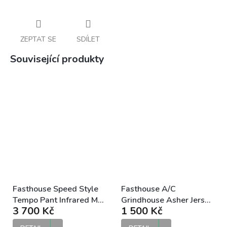
ZEPTAT SE
SDÍLET
Související produkty
Fasthouse Speed Style
Fasthouse A/C
Tempo Pant Infrared MX
Grindhouse Asher Jersey
3 700 Kč
1 500 Kč
kalhoty
White Black MX dres