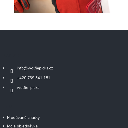
Z
á
p
a
Kontakt
t
í
info
@
wolfiepicks.cz
+420 739 341 181
wolfie_picks
Info
Prodávané značky
Moje objednávka