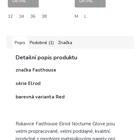
DETAIL
DETAIL
32
34
36
38
M
L
Popis
Podobné (1)
Značka
Detailní popis produktu
značka Fasthouse
série Elrod
barevná varianta Red
Rukavice Fasthouse Elrod Nocturne Glove jsou
velmi propracované, velmi poddajné, kvalitní,
prodyšné s mnohými materiálovými panely pro