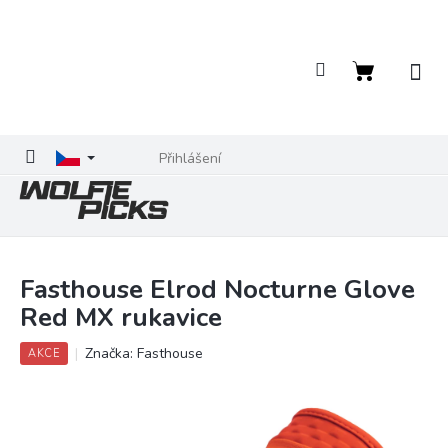
Přejít
na
obsah
Nákupní
košík
Přihlášení
Fasthouse Elrod Nocturne Glove
Red MX rukavice
Značka:
Fasthouse
AKCE