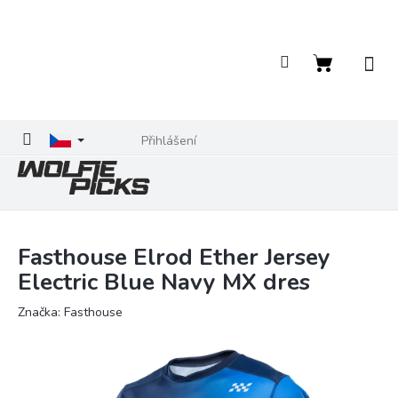
Přejít
na
obsah
Nákupní
košík
Přihlášení
Fasthouse Elrod Ether Jersey
Electric Blue Navy MX dres
Značka:
Fasthouse