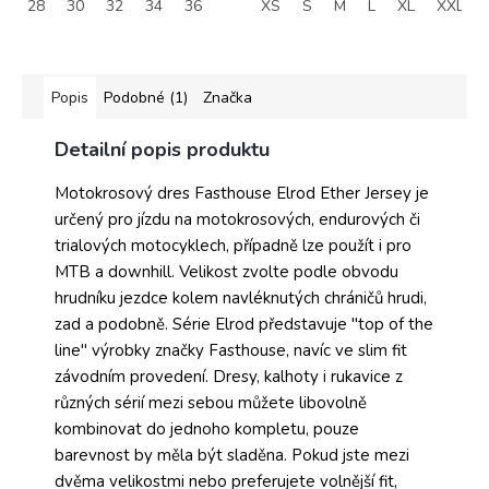
28
30
32
34
36
XS
S
M
L
XL
XXL
Popis
Podobné (1)
Značka
Detailní popis produktu
Motokrosový dres Fasthouse Elrod Ether Jersey je
určený pro jízdu na motokrosových, endurových či
trialových motocyklech, případně lze použít i pro
MTB a downhill. Velikost zvolte podle obvodu
hrudníku jezdce kolem navléknutých chráničů hrudi,
zad a podobně. Série Elrod představuje "top of the
line" výrobky značky Fasthouse, navíc ve slim fit
závodním provedení. Dresy, kalhoty i rukavice z
různých sérií mezi sebou můžete libovolně
kombinovat do jednoho kompletu, pouze
barevnost by měla být sladěna. Pokud jste mezi
dvěma velikostmi nebo preferujete volnější fit,