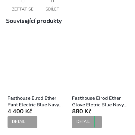
ZEPTAT SE
SDÍLET
Související produkty
Fasthouse Elrod Ether
Fasthouse Elrod Ether
Pant Electric Blue Navy
Glove Eletric Blue Navy
4 400 Kč
880 Kč
MX kalhoty
MX rukavice
DETAIL
DETAIL