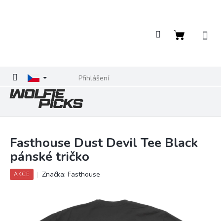
Přejít
na
obsah
Nákupní
košík
Přihlášení
Fasthouse Dust Devil Tee Black
pánské tričko
Značka:
Fasthouse
AKCE