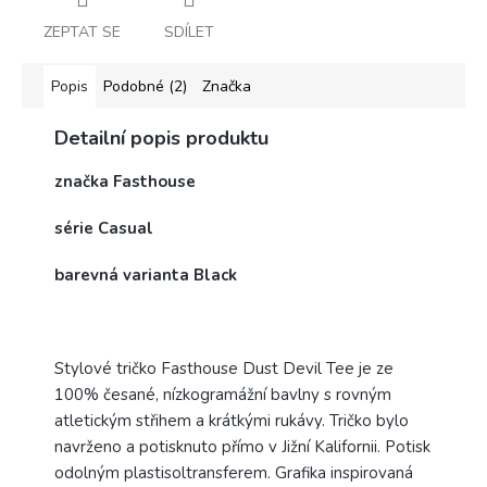
ZEPTAT SE
SDÍLET
Popis
Podobné (2)
Značka
Detailní popis produktu
značka Fasthouse
série Casual
barevná varianta Black
Stylové tričko Fasthouse Dust Devil Tee j
e
ze
100% česané, nízkogramážní bavlny s rovným
atletickým střihem a krátkými rukávy.
Tričko
bylo
navrženo a potisknuto přímo v Jižní Kalifornii. Potisk
odolným plastisoltransferem. Grafika inspirovaná