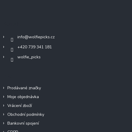
Z
á
p
a
Kontakt
t
í
info
@
wolfiepicks.cz
+420 739 341 181
wolfie_picks
Info
Prodávané značky
Moje objednávka
Vrácení zboží
Obchodní podmínky
Bankovní spojení