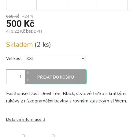
660 Kč
–24 %
500 Kč
413,22 Kč bez DPH
Měrná
Skladem
(2 ks)
cena:
Velikost
PŘIDAT DO KOŠÍKU
Fasthouse Dust Devil Tee, Black, stylové tričko s krátkými
rukávy z nízkogramážní bavlny s rovným klasickým střihem.
Detailní informace