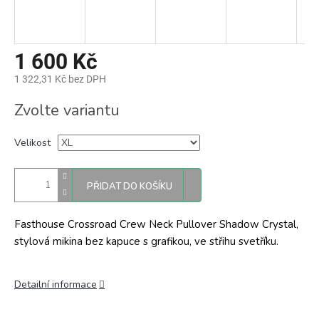
1 600 Kč
1 322,31 Kč bez DPH
Měrná
Zvolte variantu
cena:
Velikost
PŘIDAT DO KOŠÍKU
Fasthouse Crossroad Crew Neck Pullover Shadow Crystal,
stylová mikina bez kapuce s grafikou, ve střihu svetříku.
Detailní informace