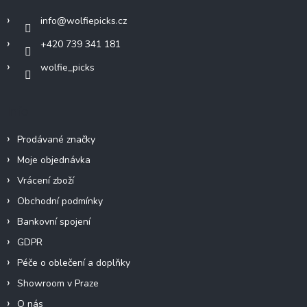
í
info
@
wolfiepicks.cz
+420 739 341 181
wolfie_picks
Info
Prodávané značky
Moje objednávka
Vrácení zboží
Obchodní podmínky
Bankovní spojení
GDPR
Péče o oblečení a doplňky
Showroom v Praze
O nás