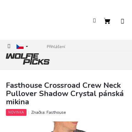
Přejít
na
obsah
Nákupní
košík
Přihlášení
Fasthouse Crossroad Crew Neck
Pullover Shadow Crystal pánská
mikina
Značka:
Fasthouse
NOVINKA