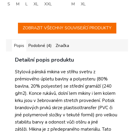
S
M
L
XL
XXL
M
XL
ZOBRAZIT VŠECHNY SOUVISEJÍCÍ PRODUKTY
Popis
Podobné (4)
Značka
Detailní popis produktu
Stylová pánská mikina ve střihu svetru z
prémiového úpletu bavlny a polyesteru (80%
bavlna, 20% polyester) se střední gramáží (240
g/m2). Konce rukávů, dolní lem mikiny i lem kolem
krku jsou v žebrovaném stretch provedení. Potisk
brandových prvků skrze plastisoltransfer (PVC či
jiné polymerové složky v tekuté formě) pro velkou
stabilitu barvy a odonost vůči otěru a jiné
zátěži. Mikina je z předepraného materiálu. Tato