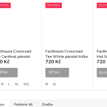
VINKA
NOVINKA
NOVI
thouse Crossroad
Fasthouse Crossroad
Fasth
 Cardinal pánské
Tee White pánské tričko
Hat S
0 Kč
720 Kč
720 
čko
ETAIL
DETAIL
DO K
M
L
XL
XXL
M
XL
pis
Podobné (4)
Značka