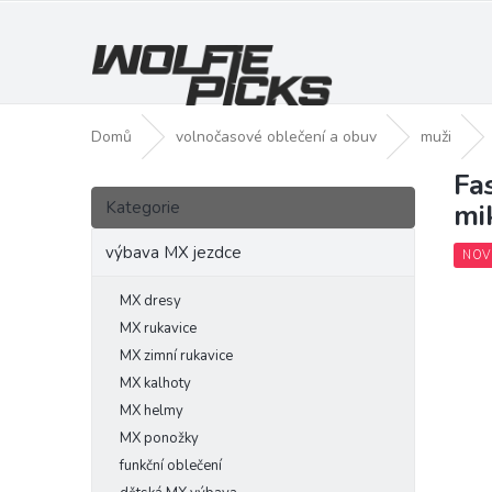
Přejít
na
obsah
Domů
volnočasové oblečení a obuv
muži
Fa
P
Přeskočit
o
Kategorie
mi
kategorie
s
t
výbava MX jezdce
NOV
r
a
MX dresy
n
MX rukavice
n
MX zimní rukavice
í
MX kalhoty
p
MX helmy
a
MX ponožky
n
funkční oblečení
e