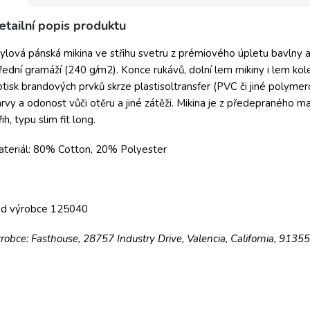
etailní popis produktu
ylová pánská mikina ve střihu svetru z prémiového úpletu bavlny
řední gramáží (240 g/m2). Konce rukávů, dolní lem mikiny i lem ko
tisk brandových prvků skrze plastisoltransfer (PVC či jiné polymer
rvy a odonost vůči otěru a jiné zátěži. Mikina je z předepraného ma
řih, typu slim fit long.
teriál: 80% Cotton, 20% Polyester
ód výrobce 125040
robce: Fasthouse, 28757 Industry Drive, Valencia, California, 9135