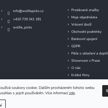
Kontakt
Info
Prodávané značky
info
@
wolfiepicks.cz
Moje objednávka
+420 739 341 181
Vrácení zboží
wolfie_picks
Obchodní podmínky
Bankovní spojení
GDPR
Péče o oblečení a doplň
Showroom v Praze
O nás
Krátké filmy
oužívá soubory cookie. Dalším procházením tohoto webu
S
souhlas s jejich používáním. Více informací
zde
.
Vytvořil Shoptet
í