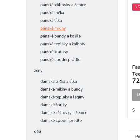
pánské kšiltovky a čepice
NO
pánská trička
pánská tílka
pánské mikiny
pánské bundy a košile
pánské tepláky a kalhoty
pánské kraťasy
pánské spodní prádlo
Fas
ženy
Tee
72
tri
dámská trička a tílka
dámské mikiny a bundy
D
dámské tepláky a legíny
dámské šortky
S
dámské kšiltovky a čepice
dámské spodní prádlo
děti
Po