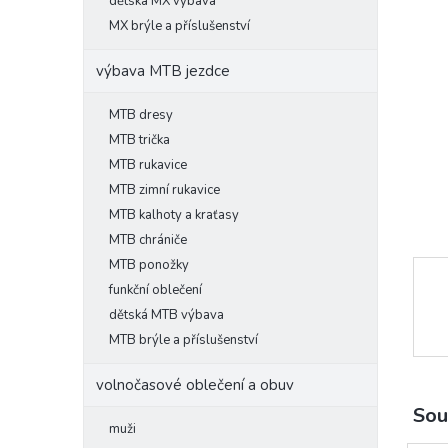
l
dětská MX výbava
MX brýle a příslušenství
výbava MTB jezdce
MTB dresy
MTB trička
MTB rukavice
MTB zimní rukavice
MTB kalhoty a kraťasy
MTB chrániče
MTB ponožky
funkční oblečení
dětská MTB výbava
MTB brýle a příslušenství
volnočasové oblečení a obuv
Sou
muži