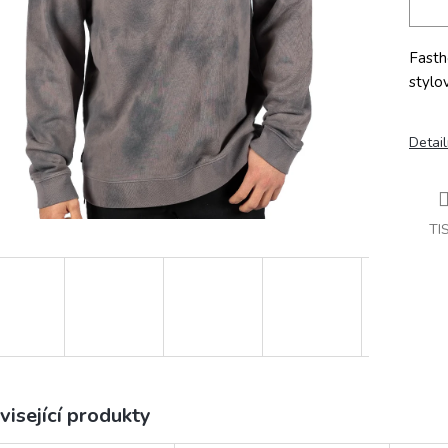
Fasth
stylo
Detail
TI
visející produkty