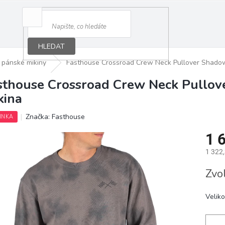
HLEDAT
pánské mikiny
Fasthouse Crossroad Crew Neck Pullover Shadow
sthouse Crossroad Crew Neck Pullov
kina
Značka:
Fasthouse
INKA
1 
1 322
Měrná
Zvo
cena:
Veliko