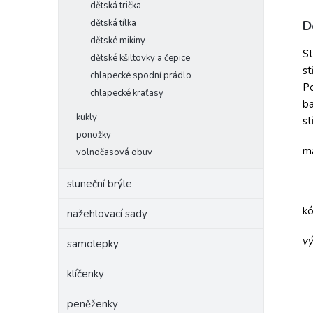
dětská trička
dětská tílka
D
dětské mikiny
St
dětské kšiltovky a čepice
st
chlapecké spodní prádlo
Po
chlapecké kraťasy
ba
kukly
st
ponožky
ma
volnočasová obuv
sluneční brýle
k
nažehlovací sady
vý
samolepky
klíčenky
peněženky