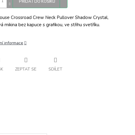
PŘIDAT DO KOŠÍKU
ouse Crossroad Crew Neck Pullover Shadow Crystal,
vá mikina bez kapuce s grafikou, ve střihu svetříku.
ní informace
SK
ZEPTAT SE
SDÍLET