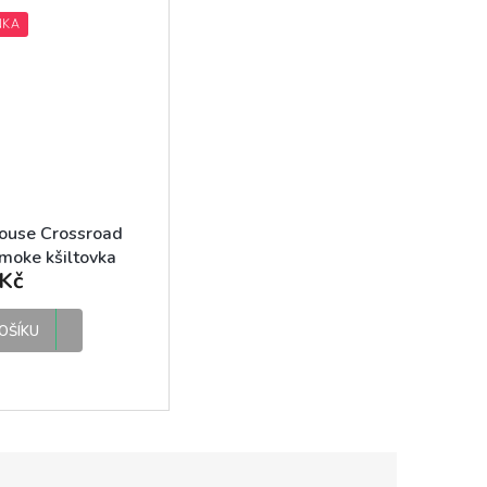
NKA
ouse Crossroad
moke kšiltovka
Kč
OŠÍKU