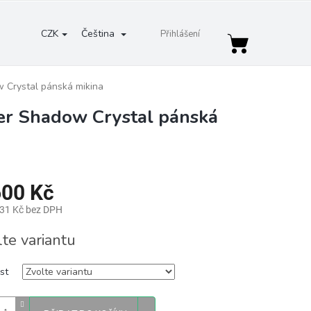
CZK
Čeština
Přihlášení
Nákupní
košík
 Crystal pánská mikina
er Shadow Crystal pánská
600 Kč
,31 Kč bez DPH
lte variantu
st