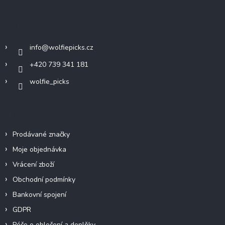
p
a
Kontakt
t
í
info
@
wolfiepicks.cz
+420 739 341 181
wolfie_picks
Info
Prodávané značky
Moje objednávka
Vrácení zboží
Obchodní podmínky
Bankovní spojení
GDPR
Péče o oblečení a doplňky