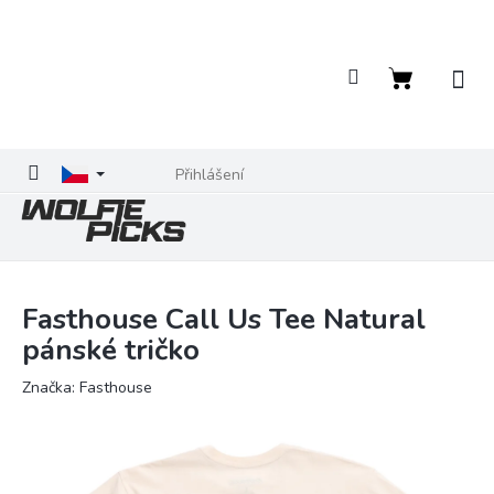
Přejít
na
obsah
Nákupní
košík
Přihlášení
Fasthouse Call Us Tee Natural
pánské tričko
Značka:
Fasthouse