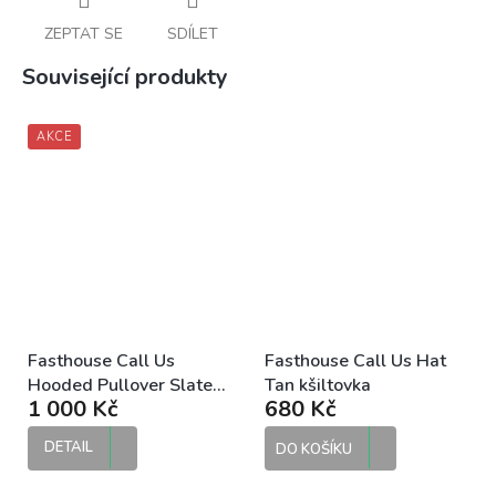
ZEPTAT SE
SDÍLET
Související produkty
AKCE
Fasthouse Call Us
Fasthouse Call Us Hat
Hooded Pullover Slate
Tan kšiltovka
1 000 Kč
680 Kč
pánská mikina
DETAIL
DO KOŠÍKU