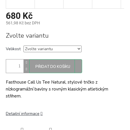
680 Kč
561,98 Kč bez DPH
Měrná
Zvolte variantu
cena:
Velikost
PŘIDAT DO KOŠÍKU
Fasthouse Call Us Tee Natural, stylové tričko z
nízkogramážní bavlny s rovným klasickým atletickým
střihem.
Detailní informace