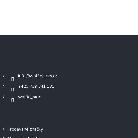
Z
á
p
a
Kontakt
t
í
info
@
wolfiepicks.cz
+420 739 341 181
wolfie_picks
Info
Prodávané značky