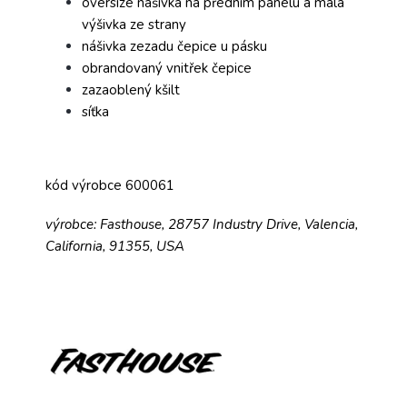
oversize nášivka na předním panelu a malá
výšivka ze strany
nášivka zezadu čepice u pásku
obrandovaný vnitřek čepice
zazaoblený kšilt
síťka
kód výrobce 600061
výrobce: Fasthouse, 28757 Industry Drive, Valencia,
California, 91355, USA