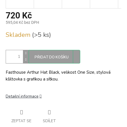
720 Kč
595,04 Kč bez DPH
Měrná
Skladem
(>5 ks)
cena:
PŘIDAT DO KOŠÍKU
Fasthouse Arthur Hat Black, velikost One Size, stylová
kšiltovka s grafikou a síťkou.
Detailní informace
ZEPTAT SE
SDÍLET