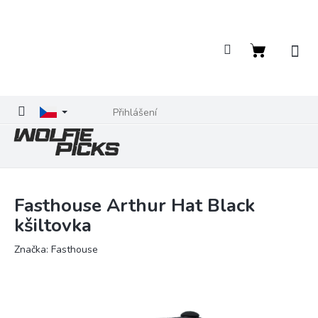
Přejít
na
obsah
Nákupní
košík
Přihlášení
Fasthouse Arthur Hat Black
kšiltovka
Značka:
Fasthouse