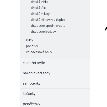
dětská trička
dětská tílka
dětské mikiny
dětské kšiltovky a čepice
chlapecké spodní prádlo
chlapecké kraťasy
kukly
ponožky
volnočasová obuv
sluneční brýle
nažehlovací sady
samolepky
klíčenky
peněženky