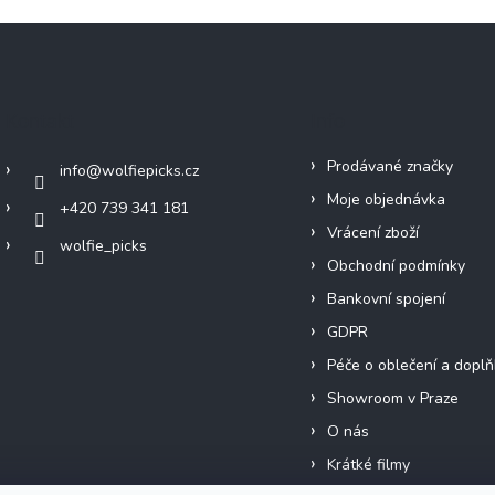
Kontakt
Info
Prodávané značky
info
@
wolfiepicks.cz
Moje objednávka
+420 739 341 181
Vrácení zboží
wolfie_picks
Obchodní podmínky
Bankovní spojení
GDPR
Péče o oblečení a doplň
Showroom v Praze
O nás
Krátké filmy