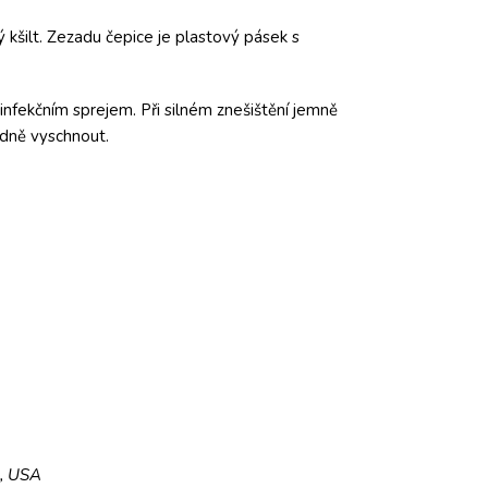
 kšilt. Zezadu čepice je plastový pásek s
infekčním sprejem. Při silném znešištění jemně
adně vyschnout.
5, USA