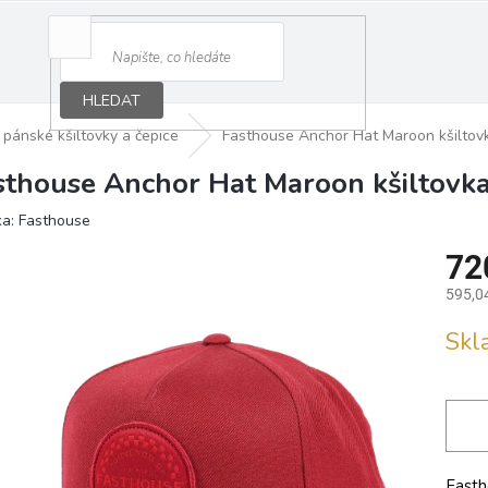
HLEDAT
pánské kšiltovky a čepice
Fasthouse Anchor Hat Maroon kšiltov
sthouse Anchor Hat Maroon kšiltovk
ka:
Fasthouse
72
595,0
Měrná
Sk
cena:
Fasth