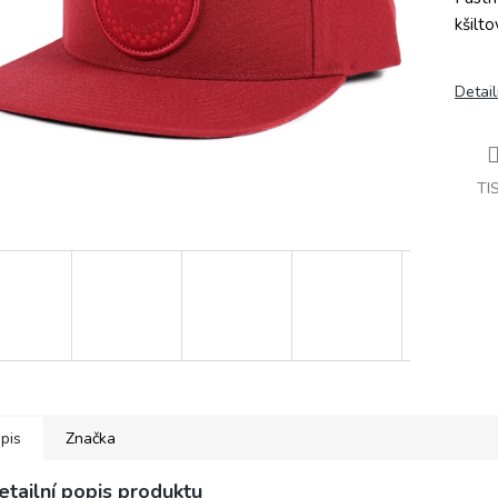
kšilt
Detail
TI
pis
Značka
etailní popis produktu