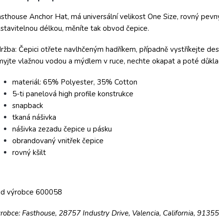
sthouse Anchor Hat, má universální velikost One Size, rovný pevný
stavitelnou délkou, měníte tak obvod čepice.
ržba: Čepici otřete navlhčeným hadříkem, případně vystříkejte des
yjte vlažnou vodou a mýdlem v ruce, nechte okapat a poté důkl
materiál:
65% Polyester, 35% Cotton
5-ti panelová high profile konstrukce
snapback
tkaná nášivka
nášivka zezadu čepice u pásku
obrandovaný vnitřek čepice
rovný kšilt
ód výrobce 600058
robce: Fasthouse, 28757 Industry Drive, Valencia, California, 9135