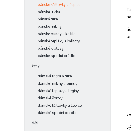
pánské kšiltovky a čepice
Fa
pánská trička
na
pánská tílka
pánské mikiny
úd
pánské bundy a košile
om
pánské tepláky a kalhoty
pánské kraťasy
pánské spodní prádlo
ženy
dámská trička a tílka
dámské mikiny a bundy
dámské tepláky a legíny
dámské šortky
dámské kšiltovky a čepice
dámské spodní prádlo
k
děti
vý