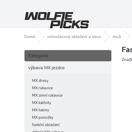
Přejít
na
obsah
Domů
volnočasové oblečení a obuv
muži
Fa
P
Přeskočit
o
Kategorie
kategorie
Znač
s
t
výbava MX jezdce
r
a
MX dresy
n
MX rukavice
n
MX zimní rukavice
í
MX kalhoty
p
MX helmy
a
MX ponožky
n
funkční oblečení
e