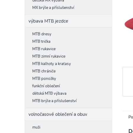
l
dětská MX výbava
MX brýle a příslušenství
výbava MTB jezdce
MTB dresy
MTB trička
MTB rukavice
MTB zimní rukavice
MTB kalhoty a kraťasy
MTB chrániče
MTB ponožky
funkční oblečení
dětská MTB výbava
MTB brýle a příslušenství
volnočasové oblečení a obuv
Po
muži
D