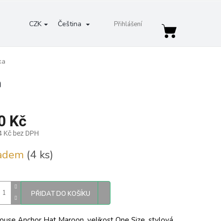
CZK
Čeština
Přihlášení
Nákupní
košík
ka
a
0 Kč
4 Kč bez DPH
ladem
(4 ks)
PŘIDAT DO KOŠÍKU
ouse Anchor Hat Maroon, velikost One Size, stylová