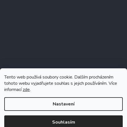
Instagram
Tento web používá soubory cookie. Dalším procházením
tohoto webu vyjadřujete souhlas s jejich používáním. Více
informací
zde
.
Sledovat na Instagramu
Nastavení
Souhlasím
Vytvořil Shoptet