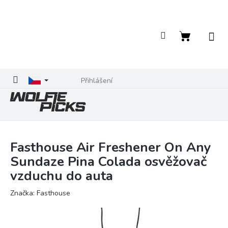
Přejít
na
obsah
Nákupní
košík
Přihlášení
Fasthouse Air Freshener On Any
Sundaze Pina Colada osvěžovač
vzduchu do auta
Značka:
Fasthouse