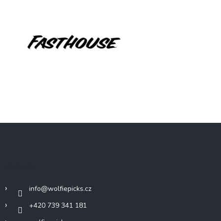
Z
á
p
a
Kontakt
t
í
info
@
wolfiepicks.cz
+420 739 341 181