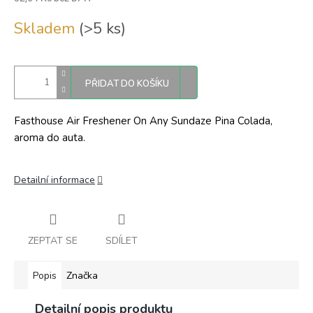
Měrná
Skladem
(>5 ks)
cena:
PŘIDAT DO KOŠÍKU
Fasthouse Air Freshener On Any Sundaze Pina Colada,
aroma do auta.
Detailní informace
ZEPTAT SE
SDÍLET
Popis
Značka
Detailní popis produktu