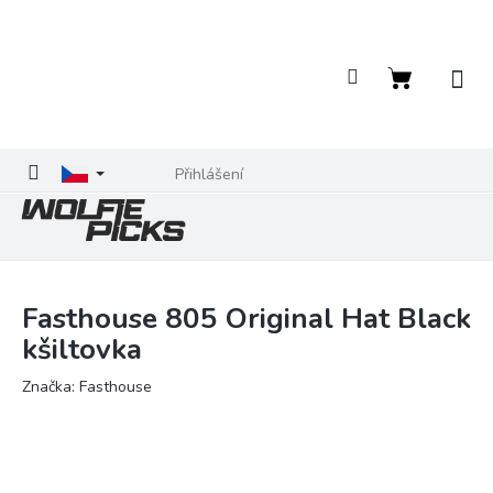
Přejít
na
obsah
Nákupní
košík
Přihlášení
Fasthouse 805 Original Hat Black
kšiltovka
Značka:
Fasthouse