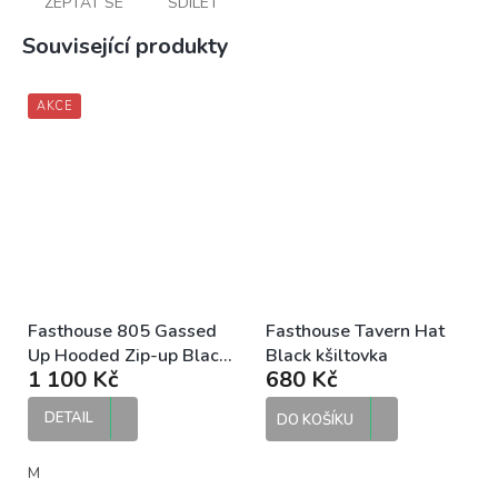
ZEPTAT SE
SDÍLET
Související produkty
AKCE
Fasthouse 805 Gassed
Fasthouse Tavern Hat
Up Hooded Zip-up Black
Black kšiltovka
1 100 Kč
680 Kč
pánská mikina na zip
DETAIL
DO KOŠÍKU
M