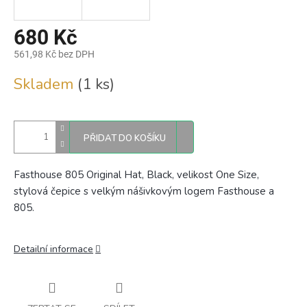
680 Kč
561,98 Kč bez DPH
Měrná
Skladem
(1 ks)
cena:
PŘIDAT DO KOŠÍKU
Fasthouse 805 Original Hat, Black, velikost One Size,
stylová čepice s velkým nášivkovým logem Fasthouse a
805.
Detailní informace