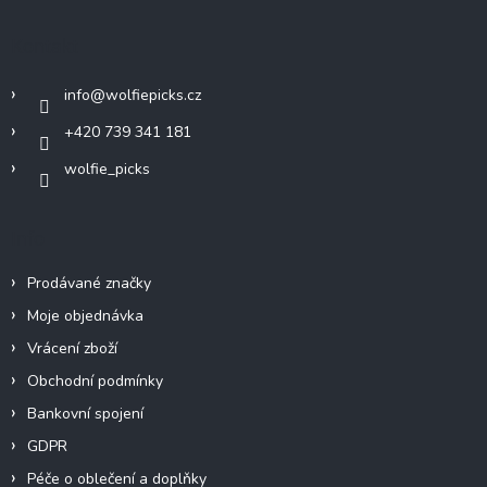
p
a
Kontakt
t
í
info
@
wolfiepicks.cz
+420 739 341 181
wolfie_picks
Info
Prodávané značky
Moje objednávka
Vrácení zboží
Obchodní podmínky
Bankovní spojení
GDPR
Péče o oblečení a doplňky