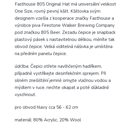
Fasthouse 805 Original Hat má universální velikost
One Size, rovný pevný kšilt. Kšiltovka
svým
designem vzešla z kooperace značky Fasthouse a
výrobce piva Firestone Walker Brewing Company
pod značkou 805 Beer.
Zezadu čepice je snapback
plastový pásek s nastavitelnou délkou, měníte tak
obvod čepice. Velká viditelná nášivka je umístěna
na předním panelu čepice.
údržba: Čepici otřete navlhčeným hadříkem,
případně vystříkejte desinfekčním sprejem. Při
silném znešištění jemně omyjte vlažnou vodou a
mýdlem v ruce, nechte okapat a poté důkladně
vyschnout.
pro obvod hlavy cca 56 - 62 cm
materiál: 80% Acrylic, 20% Wool