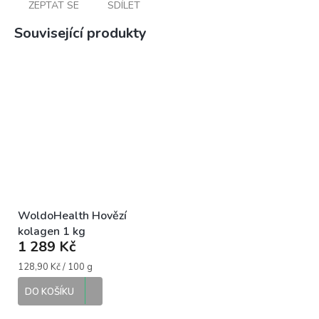
ZEPTAT SE
SDÍLET
Související produkty
WoldoHealth Hovězí
kolagen 1 kg
1 289 Kč
Měrná
128,90 Kč / 100 g
cena:
DO KOŠÍKU