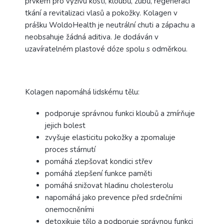
prvkem pro výživu kostí, kloubů, zubů, regeneraci
tkání a revitalizaci vlasů a pokožky. Kolagen v
prášku WoldoHealth je neutrální chuti a zápachu a
neobsahuje žádná aditiva. Je dodáván v
uzavíratelném plastové dóze spolu s odměrkou.
Kolagen napomáhá lidskému tělu:
podporuje správnou funkci kloubů a zmírňuje
jejich bolest
zvyšuje elasticitu pokožky a zpomaluje
proces stárnutí
pomáhá zlepšovat kondici střev
pomáhá zlepšení funkce paměti
pomáhá snižovat hladinu cholesterolu
napomáhá jako prevence před srdečními
onemocněními
detoxikuje tělo a podporuje správnou funkci