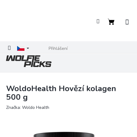
Přejít
na
obsah
Nákupní
košík
Přihlášení
WoldoHealth Hovězí kolagen
500 g
Značka:
Woldo Health