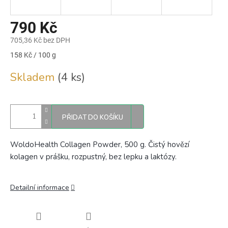
790 Kč
705,36 Kč bez DPH
Měrná
158 Kč / 100 g
cena:
Skladem
(4 ks)
PŘIDAT DO KOŠÍKU
WoldoHealth Collagen Powder, 500 g. Čistý hovězí
kolagen v prášku, rozpustný, bez lepku a laktózy.
Detailní informace