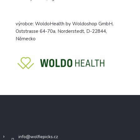
výrobce: WoldoHealth by Woldoshop GmbH,
Oststrasse 64-70a, Norderstedt, D-22844,
Německo
Z
á
p
a
Kontakt
t
í
info
@
wolfiepicks.cz