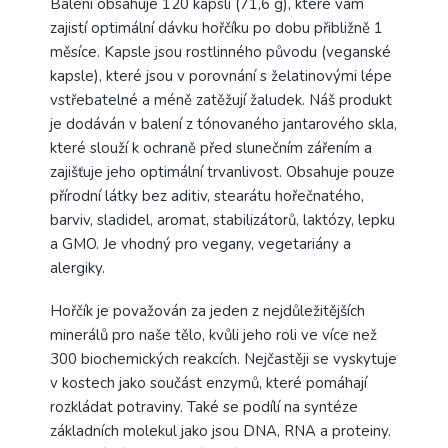
Balení obsahuje 120 kapslí (71,6 g), které vám
zajistí optimální dávku hořčíku po dobu přibližně 1
měsíce. Kapsle jsou rostlinného původu (veganské
kapsle), které jsou v porovnání s želatinovými lépe
vstřebatelné a méně zatěžují žaludek. Náš produkt
je dodáván v balení z tónovaného jantarového skla,
které slouží k ochraně před slunečním zářením a
zajišťuje jeho optimální trvanlivost. Obsahuje pouze
přírodní látky bez aditiv, stearátu hořečnatého,
barviv, sladidel, aromat, stabilizátorů, laktózy, lepku
a GMO. Je vhodný pro vegany, vegetariány a
alergiky.
Hořčík je považován za jeden z nejdůležitějších
minerálů pro naše tělo, kvůli jeho roli ve více než
300 biochemických reakcích. Nejčastěji se vyskytuje
v kostech jako součást enzymů, které pomáhají
rozkládat potraviny. Také se podílí na syntéze
základních molekul jako jsou DNA, RNA a proteiny.