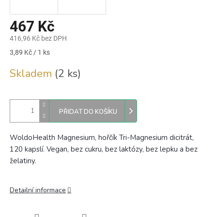
467 Kč
416,96 Kč bez DPH
Měrná
3,89 Kč / 1 ks
cena:
Skladem
(2 ks)
PŘIDAT DO KOŠÍKU
WoldoHealth Magnesium, hořčík Tri-Magnesium dicitrát,
120 kapslí. Vegan, bez cukru, bez laktózy, bez lepku a bez
želatiny.
Detailní informace