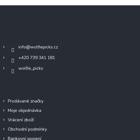
Z
á
p
a
Kontakt
t
í
info
@
wolfiepicks.cz
+420 739 341 181
wolfie_picks
Info
Prodávané značky
Moje objednávka
Vrácení zboží
Obchodní podmínky
Bankovní spojení