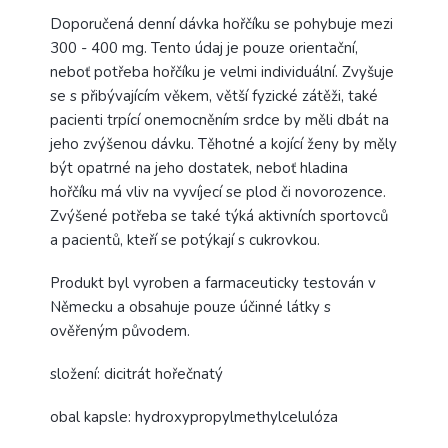
Doporučená denní dávka hořčíku se pohybuje mezi
300 - 400 mg. Tento údaj je pouze orientační,
neboť potřeba hořčíku je velmi individuální. Zvyšuje
se s přibývajícím věkem, větší fyzické zátěži, také
pacienti trpící onemocněním srdce by měli dbát na
jeho zvýšenou dávku. Těhotné a kojící ženy by měly
být opatrné na jeho dostatek, neboť hladina
hořčíku má vliv na vyvíjecí se plod či novorozence.
Zvýšené potřeba se také týká aktivních sportovců
a pacientů, kteří se potýkají s cukrovkou.
Produkt byl vyroben a farmaceuticky testován v
Německu a obsahuje pouze účinné látky s
ověřeným původem.
složení: dicitrát hořečnatý
obal kapsle: hydroxypropylmethylcelulóza