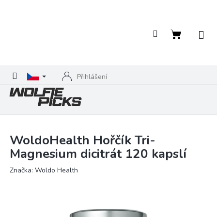
Přejít
na
obsah
Nákupní
košík
Přihlášení
WoldoHealth Hořčík Tri-
Magnesium dicitrát 120 kapslí
Značka:
Woldo Health