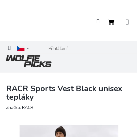
Přejít
na
obsah
Nákupní
košík
Přihlášení
RACR Sports Vest Black unisex
tepláky
Značka:
RACR