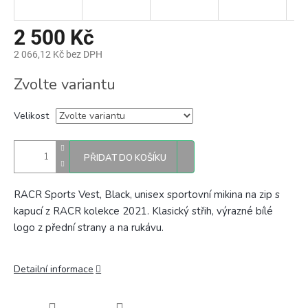
2 500 Kč
2 066,12 Kč bez DPH
Měrná
Zvolte variantu
cena:
Velikost
PŘIDAT DO KOŠÍKU
RACR Sports Vest, Black, unisex sportovní mikina na zip s
kapucí z RACR kolekce 2021. Klasický střih, výrazné bílé
logo z přední strany a na rukávu.
Detailní informace