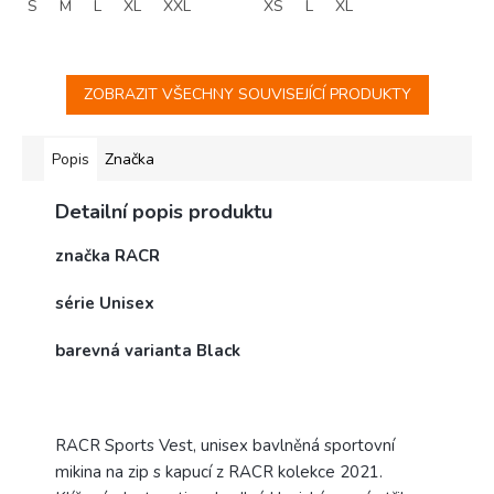
S
M
L
XL
XXL
XS
L
XL
ZOBRAZIT VŠECHNY SOUVISEJÍCÍ PRODUKTY
Popis
Značka
Detailní popis produktu
značka RACR
série Unisex
barevná varianta Black
RACR Sports Vest, unisex bavlněná sportovní
mikina na zip s kapucí z RACR kolekce 2021.