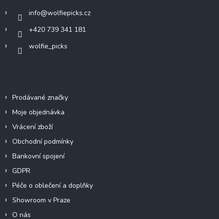
í
info
@
wolfiepicks.cz
+420 739 341 181
wolfie_picks
Info
Prodávané značky
Moje objednávka
Vrácení zboží
Obchodní podmínky
Bankovní spojení
GDPR
Péče o oblečení a doplňky
Showroom v Praze
O nás