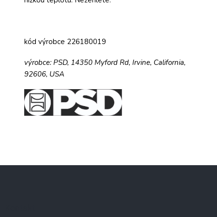
kód výrobce 226180019
výrobce:
PSD,
14350 Myford Rd,
Irvine, California,
92606, USA
Z
á
p
a
Kontakt
t