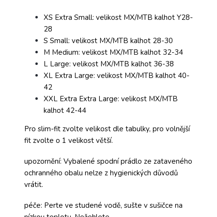
XS Extra Small: velikost MX/MTB kalhot Y28-
28
S Small: velikost MX/MTB kalhot 28-30
M Medium: velikost MX/MTB kalhot 32-34
L Large: velikost MX/MTB kalhot 36-38
XL Extra Large: velikost MX/MTB kalhot 40-
42
XXL Extra Extra Large: velikost MX/MTB
kalhot 42-44
Pro slim-fit zvolte velikost dle tabulky, pro volnější
fit zvolte o 1 velikost větší.
upozornění: Vybalené spodní prádlo ze zataveného
ochranného obalu nelze z hygienických důvodů
vrátit.
péče: Perte ve studené vodě, sušte v sušičce na
nízkou teplotu. Nežehlete.