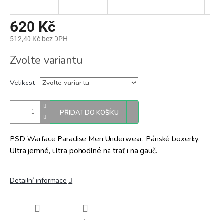
620 Kč
512,40 Kč bez DPH
Měrná
Zvolte variantu
cena:
Velikost
PŘIDAT DO KOŠÍKU
PSD Warface Paradise Men Underwear. Pánské boxerky.
Ultra jemné, ultra pohodlné na trať i na gauč.
Detailní informace