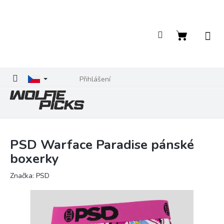
Přejít
na
obsah
Nákupní
košík
Přihlášení
PSD Warface Paradise pánské
boxerky
Značka:
PSD