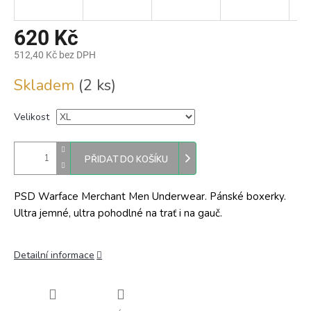
620 Kč
512,40 Kč bez DPH
Měrná
Skladem
(2 ks)
cena:
Velikost
PŘIDAT DO KOŠÍKU
PSD Warface Merchant Men Underwear. Pánské boxerky.
Ultra jemné, ultra pohodlné na trať i na gauč.
Detailní informace