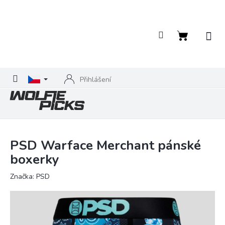
Přejít
na
obsah
Nákupní
košík
Přihlášení
PSD Warface Merchant pánské
boxerky
Značka:
PSD