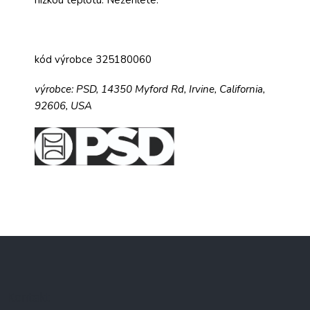
kód výrobce 325180060
výrobce:
PSD,
14350 Myford Rd,
Irvine, California,
92606, USA
Z
á
p
a
Kontakt
t