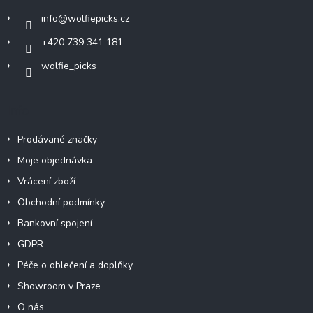
í
info
@
wolfiepicks.cz
+420 739 341 181
wolfie_picks
Info
Prodávané značky
Moje objednávka
Vrácení zboží
Obchodní podmínky
Bankovní spojení
GDPR
Péče o oblečení a doplňky
Showroom v Praze
O nás