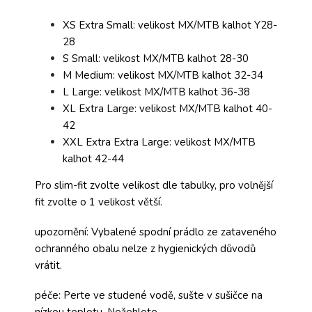
XS Extra Small: velikost MX/MTB kalhot Y28-
28
S Small: velikost MX/MTB kalhot 28-30
M Medium: velikost MX/MTB kalhot 32-34
L Large: velikost MX/MTB kalhot 36-38
XL Extra Large: velikost MX/MTB kalhot 40-
42
XXL Extra Extra Large: velikost MX/MTB
kalhot 42-44
Pro slim-fit zvolte velikost dle tabulky, pro volnější
fit zvolte o 1 velikost větší.
upozornění: Vybalené spodní prádlo ze zataveného
ochranného obalu nelze z hygienických důvodů
vrátit.
péče: Perte ve studené vodě, sušte v sušičce na
nízkou teplotu. Nežehlete.