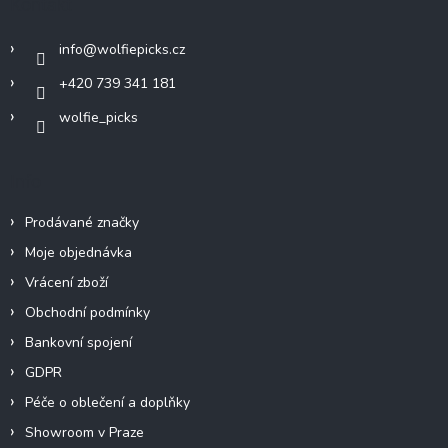
Kontakt
t
í
info
@
wolfiepicks.cz
+420 739 341 181
wolfie_picks
Info
Prodávané značky
Moje objednávka
Vrácení zboží
Obchodní podmínky
Bankovní spojení
GDPR
Péče o oblečení a doplňky
Showroom v Praze