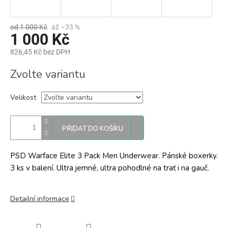
od 1 000 Kč
až –33 %
1 000 Kč
826,45 Kč bez DPH
Měrná
Zvolte variantu
cena:
Velikost
PŘIDAT DO KOŠÍKU
PSD Warface Elite 3 Pack Men Underwear. Pánské boxerky.
3 ks v balení. Ultra jemné, ultra pohodlné na trať i na gauč.
Detailní informace