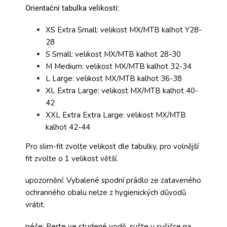
Orientační tabulka velikostí:
XS Extra Small: velikost MX/MTB kalhot Y28-
28
S Small: velikost MX/MTB kalhot 28-30
M Medium: velikost MX/MTB kalhot 32-34
L Large: velikost MX/MTB kalhot 36-38
XL Extra Large: velikost MX/MTB kalhot 40-
42
XXL Extra Extra Large: velikost MX/MTB
kalhot 42-44
Pro slim-fit zvolte velikost dle tabulky, pro volnější
fit zvolte o 1 velikost větší.
upozornění: Vybalené spodní prádlo ze zataveného
ochranného obalu nelze z hygienických důvodů
vrátit.
péče: Perte ve studené vodě, sušte v sušičce na