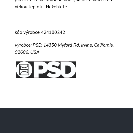
nízkou teplotu. Nežehlete.
kód výrobce 424180242
výrobce:
PSD,
14350 Myford Rd,
Irvine, California,
92606, USA
Z
á
p
a