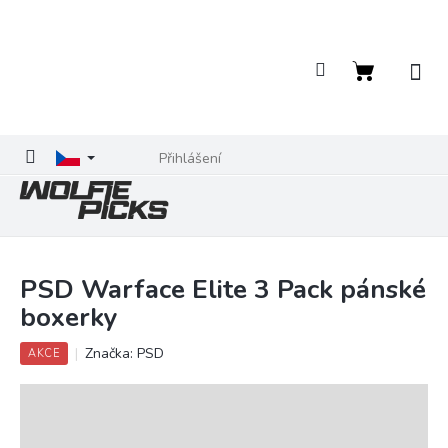
Přejít
na
obsah
Nákupní
košík
Přihlášení
PSD Warface Elite 3 Pack pánské
boxerky
Značka:
PSD
AKCE