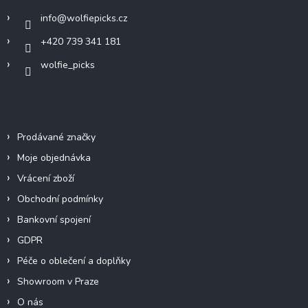
í
info
@
wolfiepicks.cz
+420 739 341 181
wolfie_picks
Info
Prodávané značky
Moje objednávka
Vrácení zboží
Obchodní podmínky
Bankovní spojení
GDPR
Péče o oblečení a doplňky
Showroom v Praze
O nás