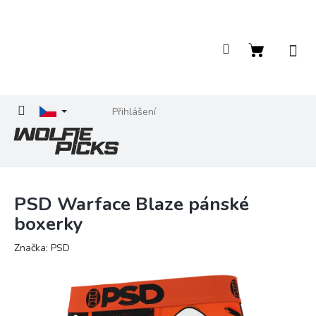
Přejít
na
obsah
Nákupní
košík
Přihlášení
PSD Warface Blaze pánské
boxerky
Značka:
PSD