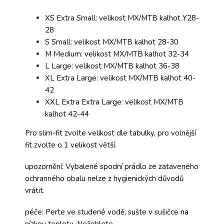
XS Extra Small: velikost MX/MTB kalhot Y28-
28
S Small: velikost MX/MTB kalhot 28-30
M Medium: velikost MX/MTB kalhot 32-34
L Large: velikost MX/MTB kalhot 36-38
XL Extra Large: velikost MX/MTB kalhot 40-
42
XXL Extra Extra Large: velikost MX/MTB
kalhot 42-44
Pro slim-fit zvolte velikost dle tabulky, pro volnější
fit zvolte o 1 velikost větší.
upozornění: Vybalené spodní prádlo ze zataveného
ochranného obalu nelze z hygienických důvodů
vrátit.
péče: Perte ve studené vodě, sušte v sušičce na
nízkou teplotu. Nežehlete.