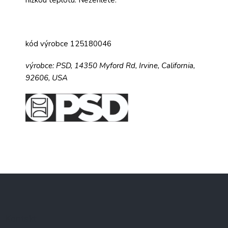
kód výrobce 125180046
výrobce:
PSD,
14350 Myford Rd,
Irvine, California,
92606, USA
Z
á
p
a
Kontakt
t