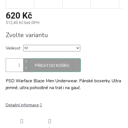
620 Kč
512,40 Kč bez DPH
Měrná
Zvolte variantu
cena:
Velikost
PŘIDAT DO KOŠÍKU
PSD Warface Blaze Men Underwear. Pánské boxerky. Ultra
jemné, ultra pohodlné na trať i na gauč.
Detailní informace