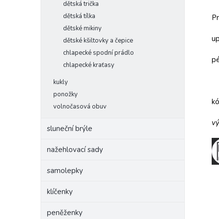
dětská trička
dětská tílka
Pr
dětské mikiny
up
dětské kšiltovky a čepice
chlapecké spodní prádlo
pé
chlapecké kraťasy
kukly
ponožky
k
volnočasová obuv
vý
sluneční brýle
nažehlovací sady
samolepky
klíčenky
peněženky