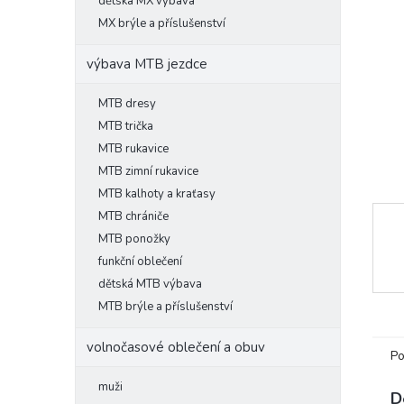
l
dětská MX výbava
MX brýle a příslušenství
výbava MTB jezdce
MTB dresy
MTB trička
MTB rukavice
MTB zimní rukavice
MTB kalhoty a kraťasy
MTB chrániče
MTB ponožky
funkční oblečení
dětská MTB výbava
MTB brýle a příslušenství
volnočasové oblečení a obuv
Po
muži
D