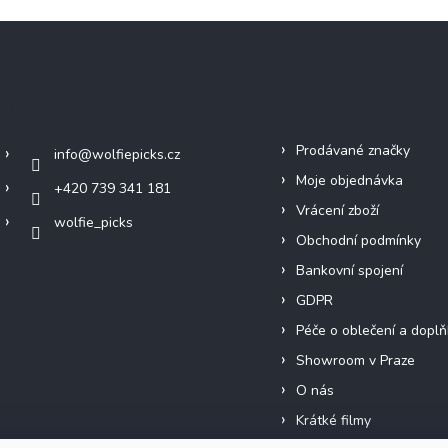
Kontakt
Info
Prodávané značky
info
@
wolfiepicks.cz
Moje objednávka
+420 739 341 181
Vrácení zboží
wolfie_picks
Obchodní podmínky
Bankovní spojení
GDPR
Péče o oblečení a doplň
Showroom v Praze
O nás
Krátké filmy