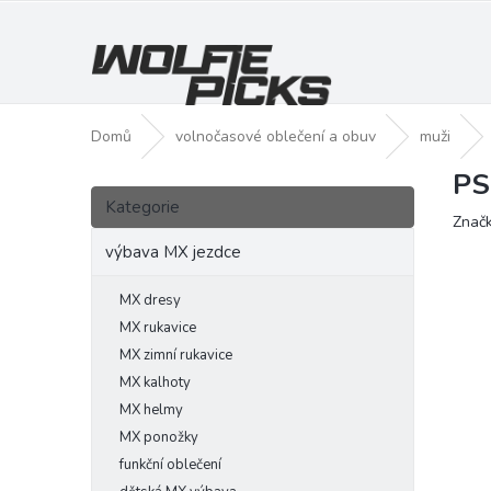
Přejít
na
obsah
Domů
volnočasové oblečení a obuv
muži
PS
P
Přeskočit
o
Kategorie
kategorie
Znač
s
t
výbava MX jezdce
r
a
MX dresy
n
MX rukavice
n
MX zimní rukavice
í
MX kalhoty
p
MX helmy
a
MX ponožky
n
funkční oblečení
e