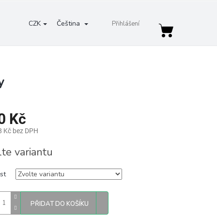
CZK
Čeština
Přihlášení
Nákupní
košík
y
0 Kč
8 Kč bez DPH
lte variantu
st
PŘIDAT DO KOŠÍKU