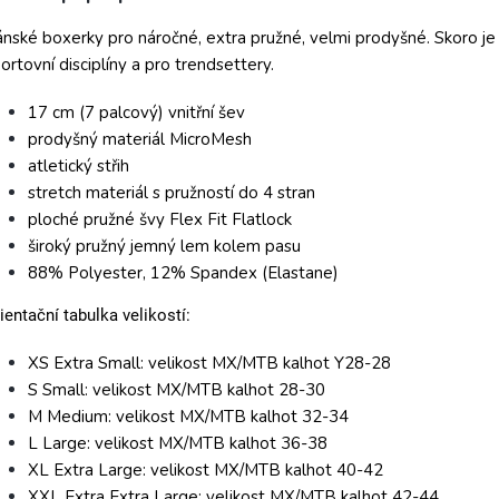
nské boxerky pro náročné, extra pružné, velmi prodyšné. Skoro je 
ortovní disciplíny a pro trendsettery.
17 cm (7 palcový) vnitřní šev
prodyšný materiál MicroMesh
atletický střih
stretch materiál s pružností do 4 stran
ploché pružné švy Flex Fit Flatlock
široký pružný jemný lem kolem pasu
88% Polyester, 12% Spandex (Elastane)
ientační tabulka velikostí:
XS Extra Small: velikost MX/MTB kalhot Y28-28
S Small: velikost MX/MTB kalhot 28-30
M Medium: velikost MX/MTB kalhot 32-34
L Large: velikost MX/MTB kalhot 36-38
XL Extra Large: velikost MX/MTB kalhot 40-42
XXL Extra Extra Large: velikost MX/MTB kalhot 42-44