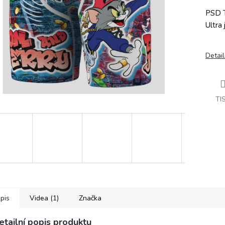
PSD T
Ultra
Detail
TI
pis
Videa (1)
Značka
etailní popis produktu