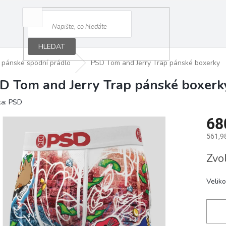
HLEDAT
pánské spodní prádlo
PSD Tom and Jerry Trap pánské boxerky
D Tom and Jerry Trap pánské boxerk
ka:
PSD
68
561,9
Měrná
Zvo
cena:
Veliko