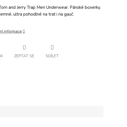
om and Jerry Trap Men Underwear. Pánské boxerky.
 jemné, ultra pohodlné na trať i na gauč.
ní informace
SK
ZEPTAT SE
SDÍLET