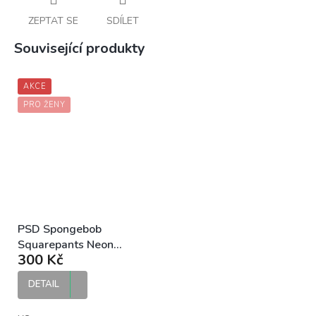
ZEPTAT SE
SDÍLET
Související produkty
AKCE
PRO ŽENY
PSD Spongebob
Squarepants Neon
300 Kč
Check dámské kalhotky
DETAIL