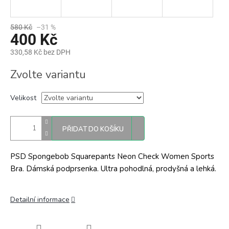
580 Kč
–31 %
400 Kč
330,58 Kč bez DPH
Měrná
Zvolte variantu
cena:
Velikost
PŘIDAT DO KOŠÍKU
PSD Spongebob Squarepants Neon Check Women Sports
Bra. Dámská podprsenka. Ultra pohodlná, prodyšná a lehká.
Detailní informace