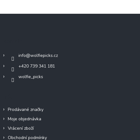
Z
á
p
a
Kontakt
t
í
info
@
wolfiepicks.cz
+420 739 341 181
wolfie_picks
Info
Prodávané značky
Moje objednávka
Vrácení zboží
Obchodní podmínky