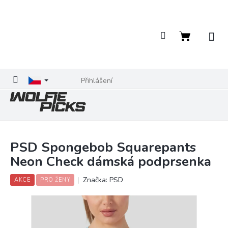
Přejít
na
obsah
Nákupní
košík
Přihlášení
PSD Spongebob Squarepants
Neon Check dámská podprsenka
Značka:
PSD
AKCE
PRO ŽENY