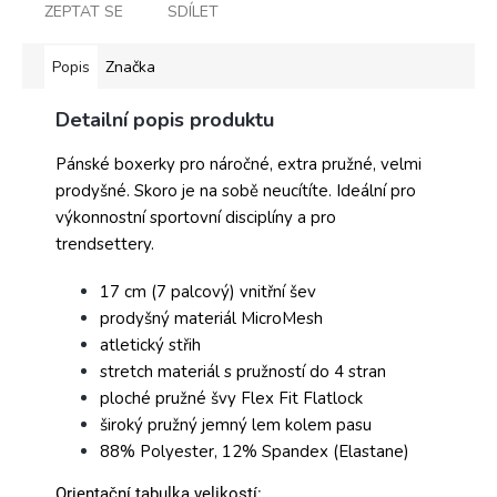
ZEPTAT SE
SDÍLET
Popis
Značka
Detailní popis produktu
Pánské boxerky pro náročné, extra pružné, velmi
prodyšné. Skoro je na sobě neucítíte. Ideální pro
výkonnostní sportovní disciplíny a pro
trendsettery.
17 cm (7 palcový) vnitřní šev
prodyšný materiál MicroMesh
atletický střih
stretch materiál s pružností do 4 stran
ploché pružné švy Flex Fit Flatlock
široký pružný jemný lem kolem pasu
88% Polyester, 12% Spandex (Elastane)
Orientační tabulka velikostí: