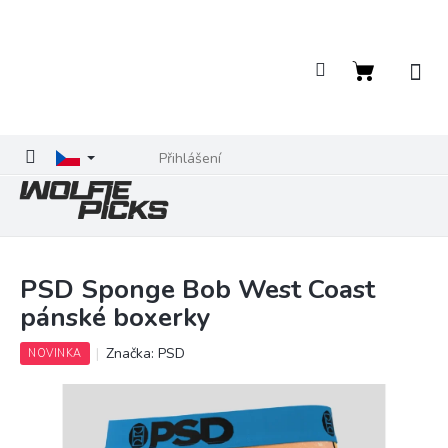
Přejít
na
obsah
Nákupní
košík
Přihlášení
PSD Sponge Bob West Coast
pánské boxerky
Značka:
PSD
NOVINKA