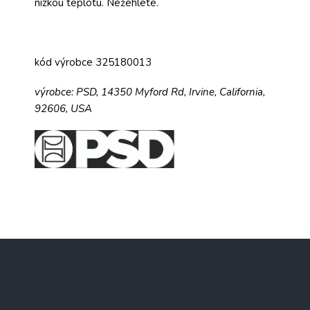
nízkou teplotu. Nežehlete.
kód výrobce 325180013
výrobce:
PSD,
14350 Myford Rd,
Irvine, California,
92606, USA
Z
á
p
a
Kontakt
t