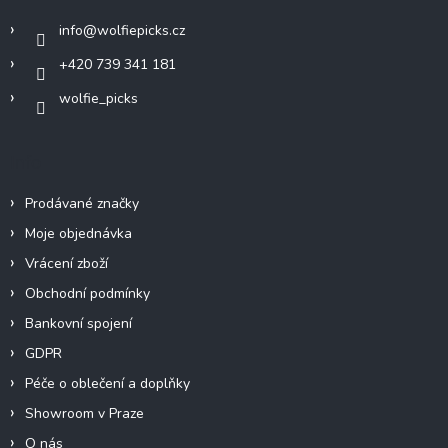
í
info
@
wolfiepicks.cz
+420 739 341 181
wolfie_picks
Info
Prodávané značky
Moje objednávka
Vrácení zboží
Obchodní podmínky
Bankovní spojení
GDPR
Péče o oblečení a doplňky
Showroom v Praze
O nás