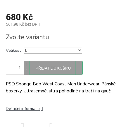
680 Kč
561,98 Kč bez DPH
Měrná
Zvolte variantu
cena:
Velikost
PŘIDAT DO KOŠÍKU
PSD Sponge Bob West Coast Men Underwear. Pánské
boxerky. Ultra jemné, ultra pohodlné na trať i na gauč.
Detailní informace