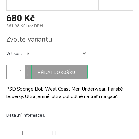
680 Kč
561,98 Kč bez DPH
Měrná
Zvolte variantu
cena:
Velikost
PŘIDAT DO KOŠÍKU
PSD Sponge Bob West Coast Men Underwear. Pánské
boxerky. Ultra jemné, ultra pohodlné na trať i na gauč.
Detailní informace