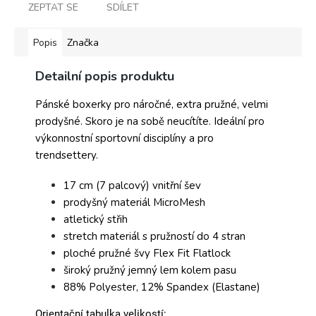
ZEPTAT SE
SDÍLET
Popis
Značka
Detailní popis produktu
Pánské boxerky pro náročné, extra pružné, velmi
prodyšné. Skoro je na sobě neucítíte. Ideální pro
výkonnostní sportovní disciplíny a pro
trendsettery.
17 cm (7 palcový) vnitřní šev
prodyšný materiál MicroMesh
atletický střih
stretch materiál s pružností do 4 stran
ploché pružné švy Flex Fit Flatlock
široký pružný jemný lem kolem pasu
88% Polyester, 12% Spandex (Elastane)
Orientační tabulka velikostí: