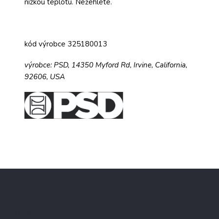
nízkou teplotu. Nežehlete.
kód výrobce 325180013
výrobce:
PSD,
14350 Myford Rd,
Irvine, California,
92606, USA
Z
á
p
a
Kontakt
t