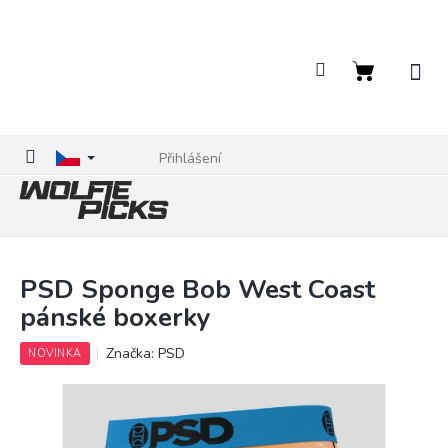
Přejít
na
obsah
Nákupní
košík
Přihlášení
PSD Sponge Bob West Coast
pánské boxerky
Značka:
PSD
NOVINKA