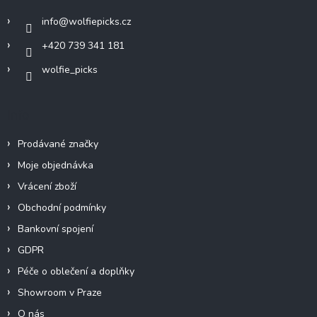
í
info
@
wolfiepicks.cz
+420 739 341 181
wolfie_picks
Info
Prodávané značky
Moje objednávka
Vrácení zboží
Obchodní podmínky
Bankovní spojení
GDPR
Péče o oblečení a doplňky
Showroom v Praze
O nás