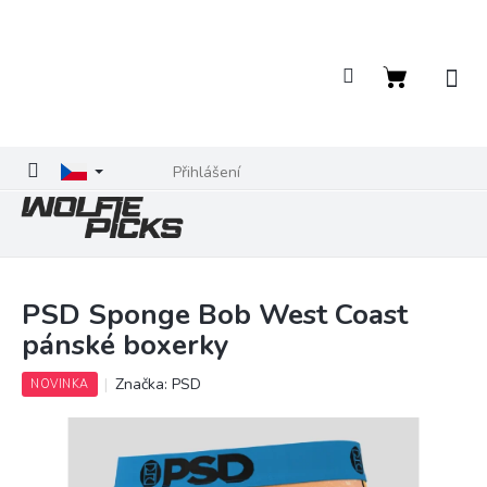
Přejít
na
obsah
Nákupní
košík
Přihlášení
PSD Sponge Bob West Coast
pánské boxerky
Značka:
PSD
NOVINKA