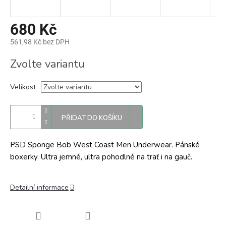
680 Kč
561,98 Kč bez DPH
Měrná
Zvolte variantu
cena:
Velikost
PŘIDAT DO KOŠÍKU
PSD Sponge Bob West Coast Men Underwear. Pánské
boxerky. Ultra jemné, ultra pohodlné na trať i na gauč.
Detailní informace