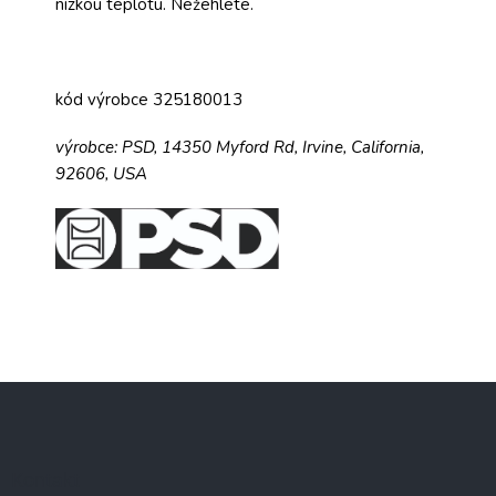
nízkou teplotu. Nežehlete.
kód výrobce 325180013
výrobce:
PSD,
14350 Myford Rd,
Irvine, California,
92606, USA
Z
á
p
a
Kontakt
t