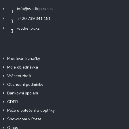
í
info
@
wolfiepicks.cz
+420 739 341 181
wolfie_picks
Info
Prodávané značky
Moje objednávka
Vrácení zboží
Obchodní podmínky
Bankovní spojení
GDPR
Péče o oblečení a doplňky
Showroom v Praze
O nás