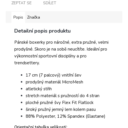
ZEPTAT SE
SDÍLET
Popis
Značka
Detailní popis produktu
Pánské boxerky pro náročné, extra pružné, velmi
prodyšné. Skoro je na sobě neucítíte. Ideální pro
výkonnostní sportovní disciplíny a pro
trendsettery.
17 cm (7 palcový) vnitřní šev
prodyšný materiál MicroMesh
atletický střih
stretch materiál s pružností do 4 stran
ploché pružné švy Flex Fit Flatlock
široký pružný jemný lem kolem pasu
88% Polyester, 12% Spandex (Elastane)
Orientační tabulka velikostí: