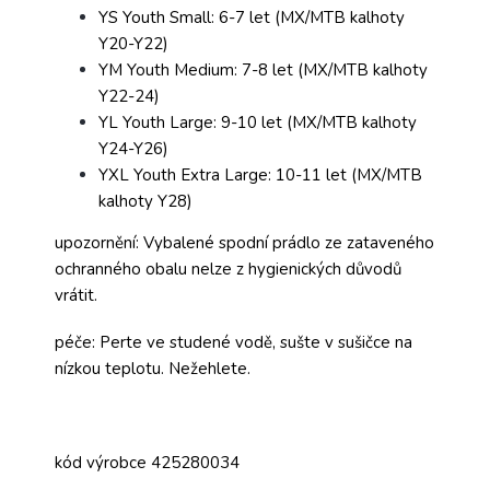
YS Youth Small: 6-7 let (MX/MTB kalhoty
Y20-Y22)
YM Youth Medium: 7-8 let (MX/MTB kalhoty
Y22-24)
YL Youth Large: 9-10 let (MX/MTB kalhoty
Y24-Y26)
YXL Youth Extra Large: 10-11 let (MX/MTB
kalhoty Y28)
upozornění: Vybalené spodní prádlo ze zataveného
ochranného obalu nelze z hygienických důvodů
vrátit.
péče: Perte ve studené vodě, sušte v sušičce na
nízkou teplotu. Nežehlete.
kód výrobce 425280034