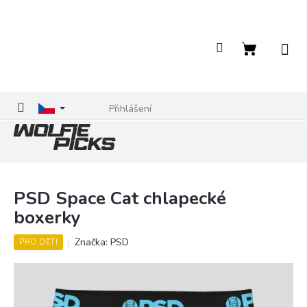
Přejít
na
obsah
Nákupní
košík
Přihlášení
PSD Space Cat chlapecké
boxerky
Značka:
PSD
PRO DĚTI