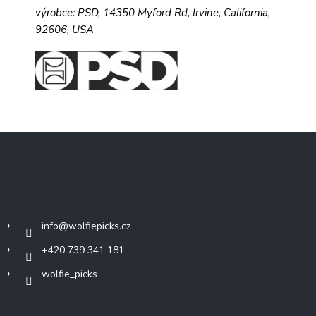
výrobce:
PSD,
14350 Myford Rd,
Irvine, California,
92606, USA
Z
á
p
a
Kontakt
t
í
info
@
wolfiepicks.cz
+420 739 341 181
wolfie_picks