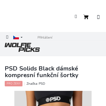
Přejít
na
obsah
Nákupní
košík
Přihlášení
PSD Solids Black dámské
kompresní funkční šortky
Značka:
PSD
PRO ŽENY