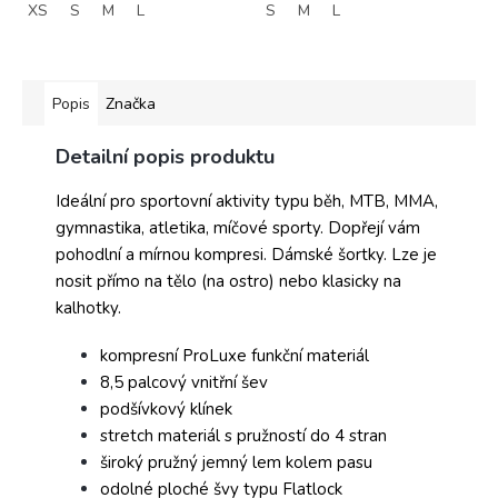
XS
S
M
L
S
M
L
Popis
Značka
Detailní popis produktu
Ideální pro sportovní aktivity typu běh, MTB, MMA,
gymnastika, atletika, míčové sporty. Dopřejí vám
pohodlní a mírnou kompresi.
Dámské šortky. Lze je
nosit přímo na tělo (na ostro) nebo klasicky na
kalhotky.
kompresní ProLuxe funkční materiál
8,5 palcový vnitřní šev
podšívkový klínek
stretch materiál s pružností do 4 stran
široký pružný jemný lem kolem pasu
odolné ploché švy typu Flatlock