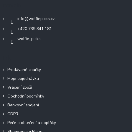
a
Kontakt
t
í
info
@
wolfiepicks.cz
+420 739 341 181
wolfie_picks
Info
Prodávané značky
Moje objednávka
Vrácení zboží
Obchodní podmínky
Bankovní spojení
GDPR
Péče o oblečení a doplňky
Showroom v Praze