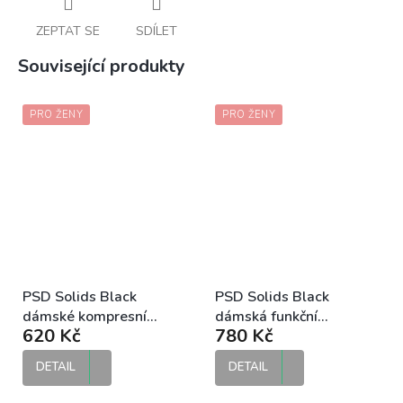
ZEPTAT SE
SDÍLET
Související produkty
PRO ŽENY
PRO ŽENY
PSD Solids Black
PSD Solids Black
dámské kompresní
dámská funkční
620 Kč
780 Kč
funkční šortky
podprsenka
DETAIL
DETAIL