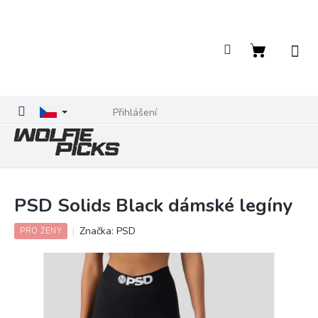
Přejít
na
obsah
Nákupní
košík
Přihlášení
PSD Solids Black dámské legíny
Značka:
PSD
PRO ŽENY