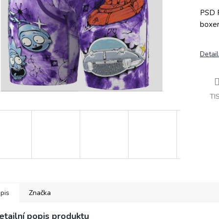
PSD R
boxer
Detail
TI
pis
Značka
etailní popis produktu