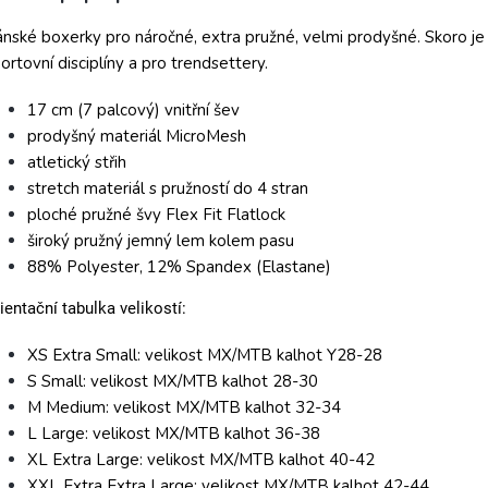
nské boxerky pro náročné, extra pružné, velmi prodyšné. Skoro je 
ortovní disciplíny a pro trendsettery.
17 cm (7 palcový) vnitřní šev
prodyšný materiál MicroMesh
atletický střih
stretch materiál s pružností do 4 stran
ploché pružné švy Flex Fit Flatlock
široký pružný jemný lem kolem pasu
88% Polyester, 12% Spandex (Elastane)
ientační tabulka velikostí:
XS Extra Small: velikost MX/MTB kalhot Y28-28
S Small: velikost MX/MTB kalhot 28-30
M Medium: velikost MX/MTB kalhot 32-34
L Large: velikost MX/MTB kalhot 36-38
XL Extra Large: velikost MX/MTB kalhot 40-42
XXL Extra Extra Large: velikost MX/MTB kalhot 42-44