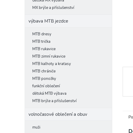
l
dětská MX výbava
MX brýle a příslušenství
výbava MTB jezdce
MTB dresy
MTB trička
MTB rukavice
MTB zimní rukavice
MTB kalhoty a kraťasy
MTB chrániče
MTB ponožky
funkční oblečení
dětská MTB výbava
MTB brýle a příslušenství
volnočasové oblečení a obuv
Po
muži
D