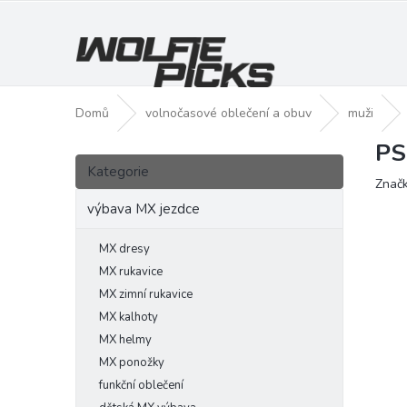
Přejít
na
obsah
Domů
volnočasové oblečení a obuv
muži
PS
P
Přeskočit
o
Kategorie
kategorie
Znač
s
t
výbava MX jezdce
r
a
MX dresy
n
MX rukavice
n
MX zimní rukavice
í
MX kalhoty
p
MX helmy
a
MX ponožky
n
funkční oblečení
e