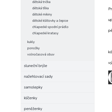
dětská trička
dětská tílka
Pr
dětské mikiny
up
dětské kšiltovky a čepice
chlapecké spodní prádlo
pé
chlapecké kraťasy
kukly
ponožky
k
volnočasová obuv
vý
sluneční brýle
nažehlovací sady
samolepky
klíčenky
peněženky