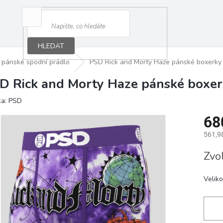
HLEDAT
pánské spodní prádlo
PSD Rick and Morty Haze pánské boxerky
D Rick and Morty Haze pánské boxe
ka:
PSD
68
561,9
Měrná
Zvo
cena:
Veliko