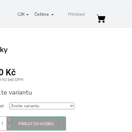
CZK
Čeština
Přihlášení
Nákupní
košík
rky
0 Kč
8 Kč bez DPH
lte variantu
st
PŘIDAT DO KOŠÍKU