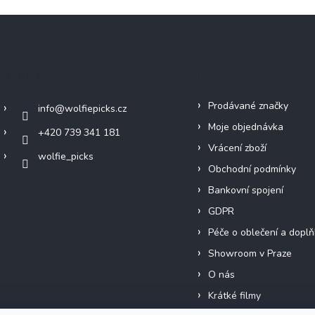
Kontakt
Info
Prodávané značky
info
@
wolfiepicks.cz
Moje objednávka
+420 739 341 181
Vrácení zboží
wolfie_picks
Obchodní podmínky
Bankovní spojení
GDPR
Péče o oblečení a doplň
Showroom v Praze
O nás
Krátké filmy