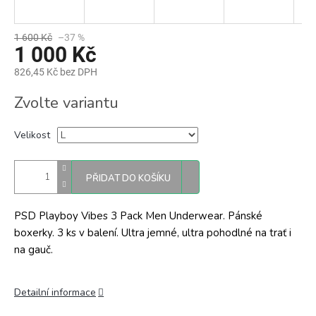
1 600 Kč
–37 %
1 000 Kč
826,45 Kč bez DPH
Měrná
Zvolte variantu
cena:
Velikost
PŘIDAT DO KOŠÍKU
PSD Playboy Vibes 3 Pack Men Underwear. Pánské
boxerky. 3 ks v balení. Ultra jemné, ultra pohodlné na trať i
na gauč.
Detailní informace