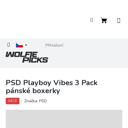
Přejít
na
obsah
Nákupní
košík
Přihlášení
PSD Playboy Vibes 3 Pack
pánské boxerky
Značka:
PSD
AKCE