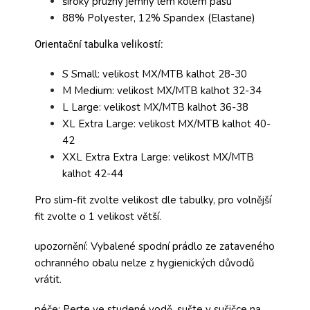
široký pružný jemný lem kolem pasu
88% Polyester, 12% Spandex (Elastane)
Orientační tabulka velikostí:
S Small: velikost MX/MTB kalhot 28-30
M Medium: velikost MX/MTB kalhot 32-34
L Large: velikost MX/MTB kalhot 36-38
XL Extra Large: velikost MX/MTB kalhot 40-
42
XXL Extra Extra Large: velikost MX/MTB
kalhot 42-44
Pro slim-fit zvolte velikost dle tabulky, pro volnější
fit zvolte o 1 velikost větší.
upozornění: Vybalené spodní prádlo ze zataveného
ochranného obalu nelze z hygienických důvodů
vrátit.
péče: Perte ve studené vodě, sušte v sušičce na