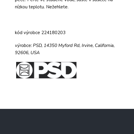
nízkou teplotu. Nežehlete.
kód výrobce 224180203
výrobce:
PSD,
14350 Myford Rd,
Irvine, California,
92606, USA
Z
á
p
a