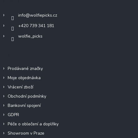
Kontakt
t
í
info
@
wolfiepicks.cz
+420 739 341 181
wolfie_picks
Info
Prodávané značky
Moje objednávka
Vrácení zboží
Obchodní podmínky
Bankovní spojení
GDPR
Péče o oblečení a doplňky
Showroom v Praze