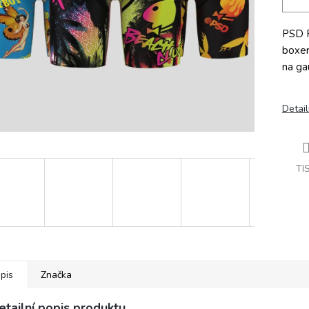
PSD P
boxerk
na ga
Detail
TI
pis
Značka
etailní popis produktu