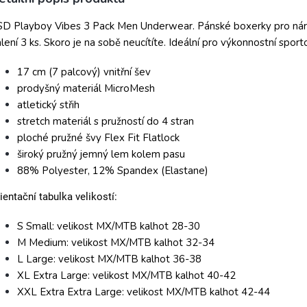
D Playboy Vibes 3 Pack Men Underwear. Pánské boxerky pro náro
lení 3 ks.
Skoro je na sobě neucítíte. Ideální pro výkonnostní sporto
17 cm (7 palcový) vnitřní šev
prodyšný materiál MicroMesh
atletický střih
stretch materiál s pružností do 4 stran
ploché pružné švy Flex Fit Flatlock
široký pružný jemný lem kolem pasu
88% Polyester, 12% Spandex (Elastane)
ientační tabulka velikostí:
S Small: velikost MX/MTB kalhot 28-30
M Medium: velikost MX/MTB kalhot 32-34
L Large: velikost MX/MTB kalhot 36-38
XL Extra Large: velikost MX/MTB kalhot 40-42
XXL Extra Extra Large: velikost MX/MTB kalhot 42-44