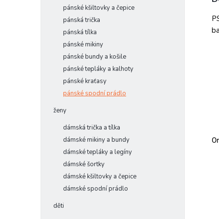
pánské kšiltovky a čepice
PS
pánská trička
ba
pánská tílka
pánské mikiny
pánské bundy a košile
pánské tepláky a kalhoty
pánské kraťasy
pánské spodní prádlo
ženy
dámská trička a tílka
dámské mikiny a bundy
Or
dámské tepláky a legíny
dámské šortky
dámské kšiltovky a čepice
dámské spodní prádlo
děti