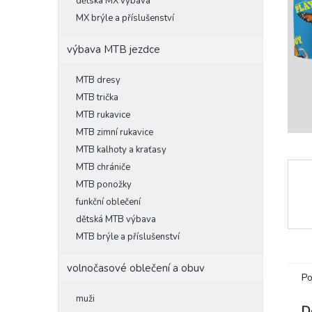
l
dětská MX výbava
MX brýle a příslušenství
výbava MTB jezdce
MTB dresy
MTB trička
MTB rukavice
MTB zimní rukavice
MTB kalhoty a kraťasy
MTB chrániče
MTB ponožky
funkční oblečení
dětská MTB výbava
MTB brýle a příslušenství
volnočasové oblečení a obuv
Po
muži
D