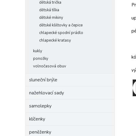
dětská trička
Pr
dětská tílka
dětské mikiny
up
dětské kšiltovky a čepice
pé
chlapecké spodní prádlo
chlapecké kraťasy
kukly
k
ponožky
volnočasová obuv
vý
sluneční brýle
nažehlovací sady
samolepky
klíčenky
peněženky