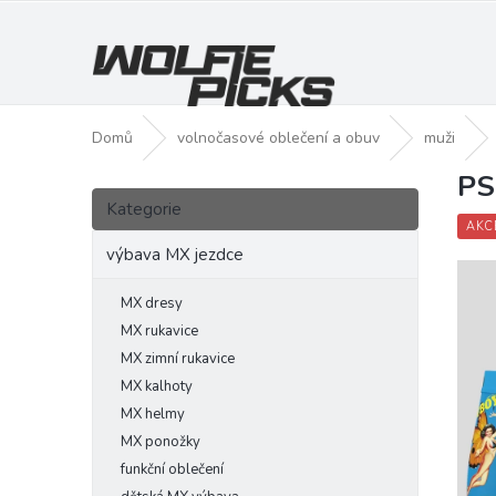
Přejít
na
obsah
Domů
volnočasové oblečení a obuv
muži
PS
P
Přeskočit
o
Kategorie
kategorie
s
AKC
t
výbava MX jezdce
r
a
MX dresy
n
MX rukavice
n
MX zimní rukavice
í
MX kalhoty
p
MX helmy
a
MX ponožky
n
funkční oblečení
e