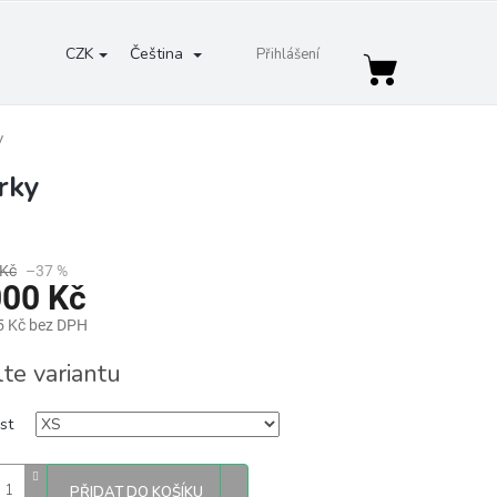
CZK
Čeština
Přihlášení
Nákupní
košík
y
rky
 Kč
–37 %
000 Kč
5 Kč bez DPH
lte variantu
st
PŘIDAT DO KOŠÍKU