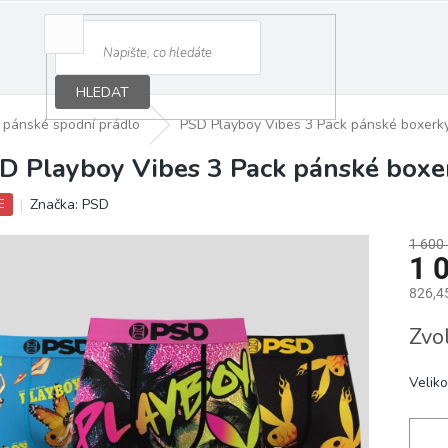
HLEDAT
pánské spodní prádlo
PSD Playboy Vibes 3 Pack pánské boxerk
D Playboy Vibes 3 Pack pánské boxe
Značka:
PSD
E
1 600
1 
826,4
Měrná
Zvo
cena:
Veliko