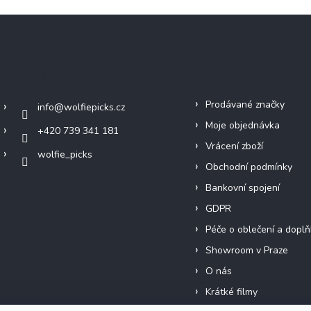
Kontakt
Info
Prodávané značky
info
@
wolfiepicks.cz
Moje objednávka
+420 739 341 181
Vrácení zboží
wolfie_picks
Obchodní podmínky
Bankovní spojení
GDPR
Péče o oblečení a doplň
Showroom v Praze
O nás
Krátké filmy