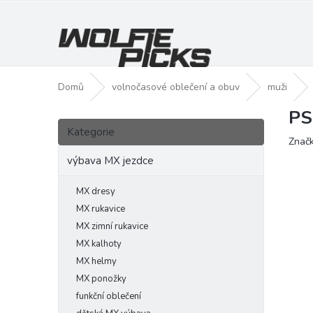
Přejít
na
obsah
Domů
volnočasové oblečení a obuv
muži
PS
P
Přeskočit
o
Kategorie
kategorie
Znač
s
t
výbava MX jezdce
r
a
MX dresy
n
MX rukavice
n
MX zimní rukavice
í
MX kalhoty
p
MX helmy
a
MX ponožky
n
funkční oblečení
e