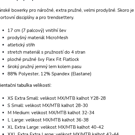
nské boxerky pro náročné, extra pružné, velmi prodyšné. Skoro je 
ortovní disciplíny a pro trendsettery.
17 cm (7 palcový) vnitřní šev
prodyšný materiál MicroMesh
atletický střih
stretch materiál s pružností do 4 stran
ploché pružné švy Flex Fit Flatlock
široký pružný jemný lem kolem pasu
88% Polyester, 12% Spandex (Elastane)
ientační tabulka velikostí:
XS Extra Small: velikost MX/MTB kalhot Y28-28
S Small: velikost MX/MTB kalhot 28-30
M Medium: velikost MX/MTB kalhot 32-34
L Large: velikost MX/MTB kalhot 36-38
XL Extra Large: velikost MX/MTB kalhot 40-42
XXL Extra Extra Large: velikost MX/MTB kalhot 42-44