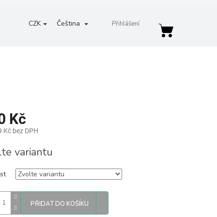
CZK
Čeština
Přihlášení
Nákupní
košík
0 Kč
9 Kč bez DPH
lte variantu
st
PŘIDAT DO KOŠÍKU