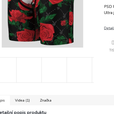
PSD P
Ultra
Detail
TI
pis
Videa (1)
Značka
etailní popis produktu