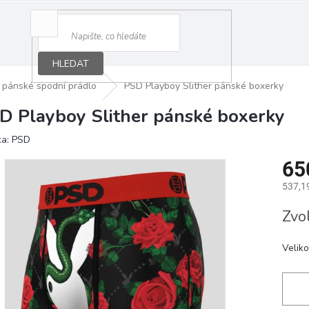
HLEDAT
pánské spodní prádlo
PSD Playboy Slither pánské boxerky
D Playboy Slither pánské boxerky
ka:
PSD
65
537,1
Měrná
Zvo
cena:
Veliko