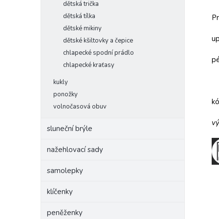
dětská trička
dětská tílka
Pr
dětské mikiny
up
dětské kšiltovky a čepice
chlapecké spodní prádlo
pé
chlapecké kraťasy
kukly
ponožky
k
volnočasová obuv
vý
sluneční brýle
nažehlovací sady
samolepky
klíčenky
peněženky