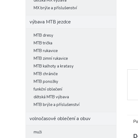
l
dětská MX výbava
MX brýle a příslušenství
výbava MTB jezdce
MTB dresy
MTB trička
MTB rukavice
MTB zimní rukavice
MTB kalhoty a kraťasy
MTB chrániče
MTB ponožky
funkční oblečení
dětská MTB výbava
MTB brýle a příslušenství
volnočasové oblečení a obuv
Po
muži
D