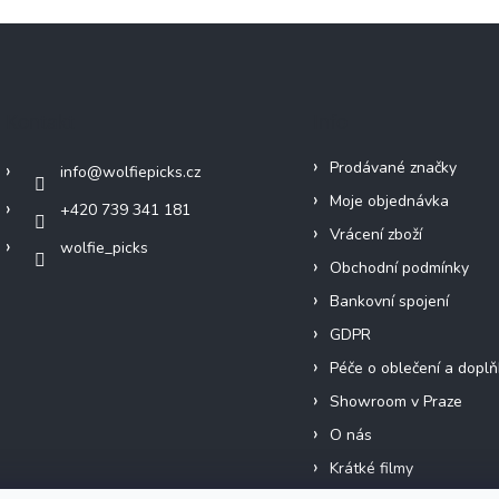
Kontakt
Info
Prodávané značky
info
@
wolfiepicks.cz
Moje objednávka
+420 739 341 181
Vrácení zboží
wolfie_picks
Obchodní podmínky
Bankovní spojení
GDPR
Péče o oblečení a doplň
Showroom v Praze
O nás
Krátké filmy