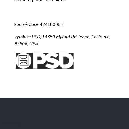
kód výrobce 424180064
výrobce:
PSD,
14350 Myford Rd,
Irvine, California,
92606, USA
Z
á
p
a
Kontakt
t