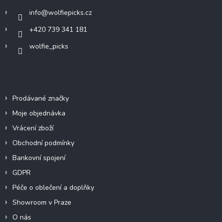
í
info
@
wolfiepicks.cz
+420 739 341 181
wolfie_picks
Info
Prodávané značky
Moje objednávka
Vrácení zboží
Obchodní podmínky
Bankovní spojení
GDPR
Péče o oblečení a doplňky
Showroom v Praze
O nás