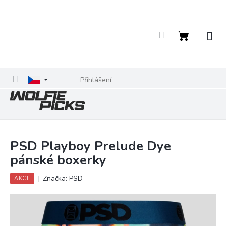
Přejít
na
obsah
Nákupní
košík
Přihlášení
PSD Playboy Prelude Dye
pánské boxerky
Značka:
PSD
AKCE