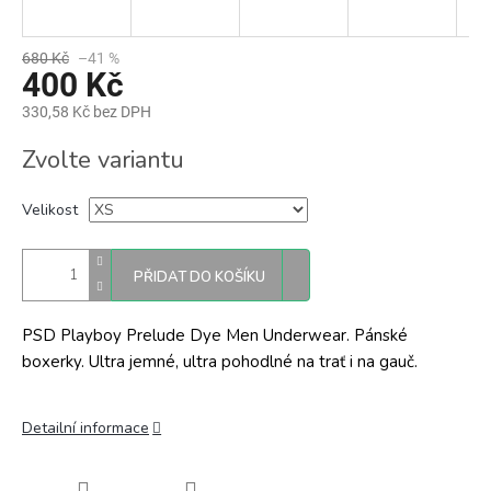
680 Kč
–41 %
400 Kč
330,58 Kč bez DPH
Měrná
Zvolte variantu
cena:
Velikost
PŘIDAT DO KOŠÍKU
PSD Playboy Prelude Dye Men Underwear. Pánské
boxerky. Ultra jemné, ultra pohodlné na trať i na gauč.
Detailní informace