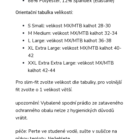
88% Polyester, 12% Spandex (Elastane)
Orientační tabulka velikostí:
S Small: velikost MX/MTB kalhot 28-30
M Medium: velikost MX/MTB kalhot 32-34
L Large: velikost MX/MTB kalhot 36-38
XL Extra Large: velikost MX/MTB kalhot 40-
42
XXL Extra Extra Large: velikost MX/MTB
kalhot 42-44
Pro slim-fit zvolte velikost dle tabulky, pro volnější
fit zvolte o 1 velikost větší.
upozornění: Vybalené spodní prádlo ze zataveného
ochranného obalu nelze z hygienických důvodů
vrátit.
péče: Perte ve studené vodě, sušte v sušičce na
nízkou teplotu. Nežehlete.