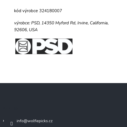
kód výrobce 324180007
výrobce:
PSD,
14350 Myford Rd,
Irvine, California,
92606, USA
Z
á
p
a
Kontakt
t
í
info
@
wolfiepicks.cz