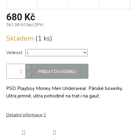
680 Kč
561,98 Kč bez DPH
Měrná
Skladem
(1 ks)
cena:
Velikost
PŘIDAT DO KOŠÍKU
PSD Playboy Money Men Underwear. Pánské boxerky.
Ultra jemné, ultra pohodlné na trať i na gauč.
Detailní informace