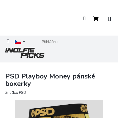
Přejít
na
obsah
Nákupní
košík
Přihlášení
PSD Playboy Money pánské
boxerky
Značka:
PSD