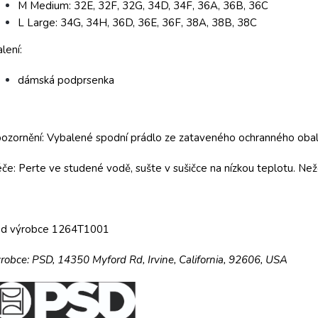
M Medium: 32E, 32F, 32G, 34D, 34F, 36A, 36B, 36C
L Large: 34G, 34H, 36D, 36E, 36F, 38A, 38B, 38C
lení:
dámská podprsenka
ozornění: Vybalené spodní prádlo ze zataveného ochranného obalu
če: Perte ve studené vodě, sušte v sušičce na nízkou teplotu. Než
ód výrobce 1264T1001
robce:
PSD,
14350 Myford Rd,
Irvine, California, 92606, USA