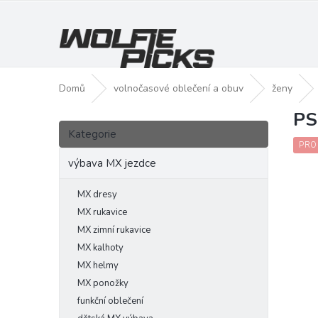
Přejít
na
obsah
Domů
volnočasové oblečení a obuv
ženy
PS
P
Přeskočit
o
Kategorie
kategorie
s
PRO
t
výbava MX jezdce
r
a
MX dresy
n
MX rukavice
n
MX zimní rukavice
í
MX kalhoty
p
MX helmy
a
MX ponožky
n
funkční oblečení
e