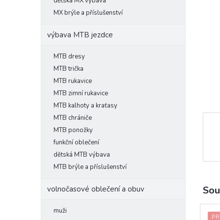
l
dětská MX výbava
MX brýle a příslušenství
výbava MTB jezdce
MTB dresy
MTB trička
MTB rukavice
MTB zimní rukavice
MTB kalhoty a kraťasy
MTB chrániče
MTB ponožky
funkční oblečení
dětská MTB výbava
MTB brýle a příslušenství
Sou
volnočasové oblečení a obuv
muži
PR