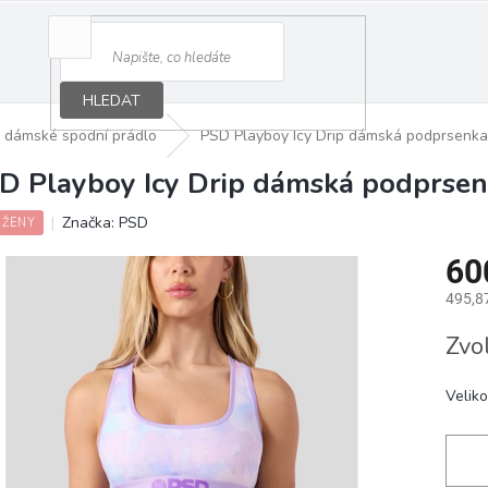
HLEDAT
dámské spodní prádlo
PSD Playboy Icy Drip dámská podprsenka
D Playboy Icy Drip dámská podprse
Značka:
PSD
 ŽENY
60
495,8
Měrná
Zvo
cena:
Veliko