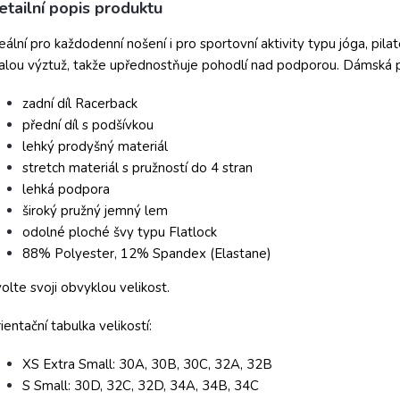
etailní popis produktu
eální pro každodenní nošení i pro sportovní aktivity typu jóga, pila
lou výztuž, takže upřednostňuje pohodlí nad podporou. Dámská 
zadní díl Racerback
přední díl s podšívkou
lehký prodyšný materiál
stretch materiál s pružností do 4 stran
lehká podpora
široký pružný jemný lem
odolné ploché švy typu Flatlock
88% Polyester, 12% Spandex (Elastane)
olte svoji obvyklou velikost.
ientační tabulka velikostí:
XS Extra Small: 30A, 30B, 30C, 32A, 32B
S Small: 30D, 32C, 32D, 34A, 34B, 34C