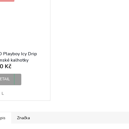
 Playboy Icy Drip
ské kalhotky
0 Kč
ETAIL
L
pis
Značka