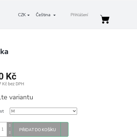
CZK
Čeština
Přihlášení
Nákupní
košík
nka
0 Kč
7 Kč bez DPH
lte variantu
st
PŘIDAT DO KOŠÍKU