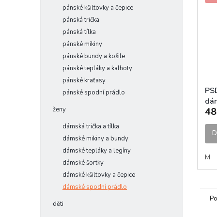
pánské kšiltovky a čepice
pánská trička
pánská tílka
pánské mikiny
pánské bundy a košile
pánské tepláky a kalhoty
pánské kraťasy
PSD
pánské spodní prádlo
dám
ženy
48
dámská trička a tílka
D
dámské mikiny a bundy
dámské tepláky a legíny
M
dámské šortky
dámské kšiltovky a čepice
dámské spodní prádlo
Po
děti