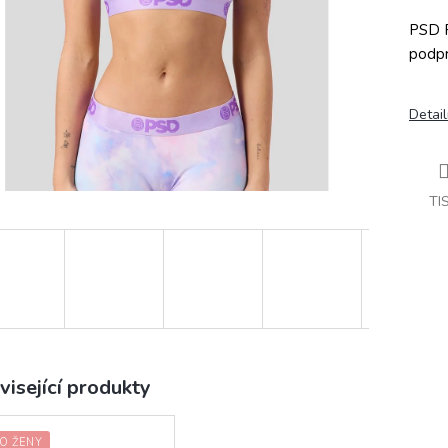
PSD P
podpr
Detail
TI
visející produkty
O ŽENY