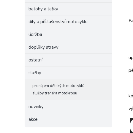
batohy a tašky
Ba
díly a příslušenství motocyklu
údržba
doplňky stravy
up
ostatní
pé
služby
pronájem dětských motocyklů
služby trenéra motokrosu
k
novinky
vý
akce