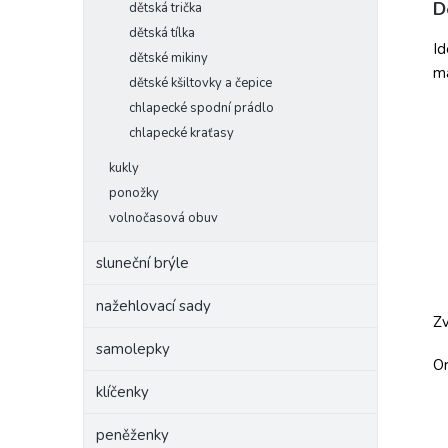
D
dětská trička
dětská tílka
Id
dětské mikiny
ma
dětské kšiltovky a čepice
chlapecké spodní prádlo
chlapecké kraťasy
kukly
ponožky
volnočasová obuv
sluneční brýle
nažehlovací sady
Zv
samolepky
Or
klíčenky
peněženky