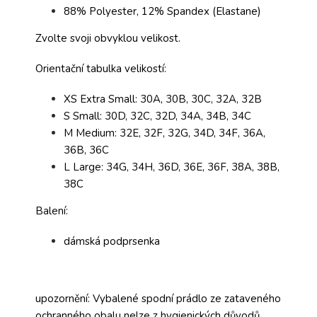
88% Polyester, 12% Spandex (Elastane)
Zvolte svoji obvyklou velikost.
Orientační tabulka velikostí:
XS Extra Small: 30A, 30B, 30C, 32A, 32B
S Small: 30D, 32C, 32D, 34A, 34B, 34C
M Medium: 32E, 32F, 32G, 34D, 34F, 36A,
36B, 36C
L Large: 34G, 34H, 36D, 36E, 36F, 38A, 38B,
38C
Balení:
dámská podprsenka
upozornění: Vybalené spodní prádlo ze zataveného
ochranného obalu nelze z hygienických důvodů