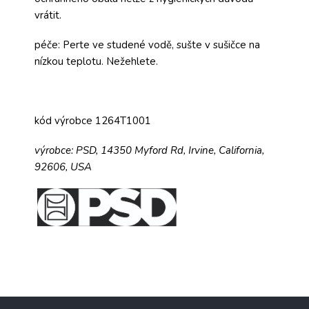
vrátit.
péče: Perte ve studené vodě, sušte v sušičce na
nízkou teplotu. Nežehlete.
kód výrobce 1264T1001
výrobce:
PSD,
14350 Myford Rd,
Irvine, California,
92606, USA
Z