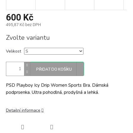
600 Kč
495,87 Kč bez DPH
Měrná
Zvolte variantu
cena:
Velikost
PŘIDAT DO KOŠÍKU
PSD Playboy Icy Drip Women Sports Bra. Dámská
podprsenka. Ultra pohodlná, prodyšná a lehká.
Detailní informace