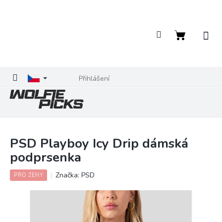
Přejít
na
obsah
Nákupní
košík
Přihlášení
PSD Playboy Icy Drip dámská
podprsenka
Značka:
PSD
PRO ŽENY