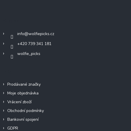
á
p
a
Kontakt
t
í
info
@
wolfiepicks.cz
+420 739 341 181
wolfie_picks
Info
Prodávané značky
Moje objednávka
Vrácení zboží
Obchodní podmínky
Bankovní spojení
GDPR