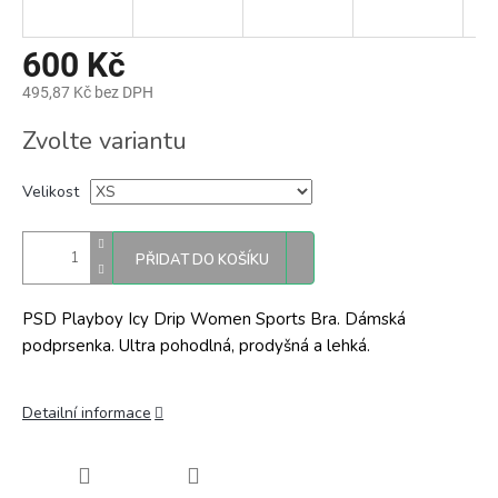
600 Kč
495,87 Kč bez DPH
Měrná
Zvolte variantu
cena:
Velikost
PŘIDAT DO KOŠÍKU
PSD Playboy Icy Drip Women Sports Bra. Dámská
podprsenka. Ultra pohodlná, prodyšná a lehká.
Detailní informace