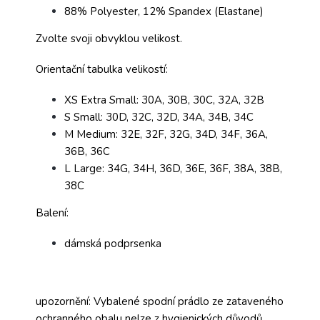
88% Polyester, 12% Spandex (Elastane)
Zvolte svoji obvyklou velikost.
Orientační tabulka velikostí:
XS Extra Small: 30A, 30B, 30C, 32A, 32B
S Small: 30D, 32C, 32D, 34A, 34B, 34C
M Medium: 32E, 32F, 32G, 34D, 34F, 36A,
36B, 36C
L Large: 34G, 34H, 36D, 36E, 36F, 38A, 38B,
38C
Balení:
dámská podprsenka
upozornění: Vybalené spodní prádlo ze zataveného
ochranného obalu nelze z hygienických důvodů