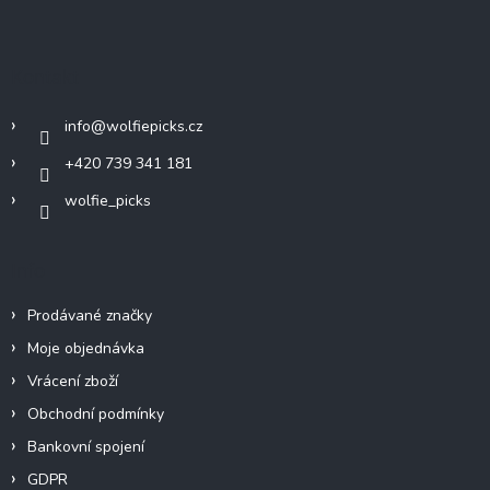
á
p
a
Kontakt
t
í
info
@
wolfiepicks.cz
+420 739 341 181
wolfie_picks
Info
Prodávané značky
Moje objednávka
Vrácení zboží
Obchodní podmínky
Bankovní spojení
GDPR