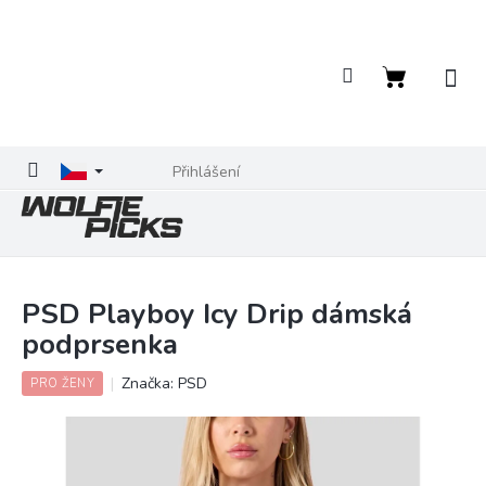
Přejít
na
obsah
Nákupní
košík
Přihlášení
PSD Playboy Icy Drip dámská
podprsenka
Značka:
PSD
PRO ŽENY