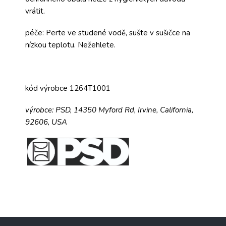
vrátit.
péče: Perte ve studené vodě, sušte v sušičce na
nízkou teplotu. Nežehlete.
kód výrobce 1264T1001
výrobce:
PSD,
14350 Myford Rd,
Irvine, California,
92606, USA
Z