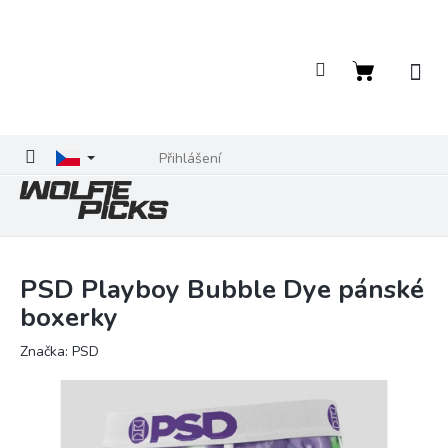
Přejít
na
obsah
Nákupní
košík
Přihlášení
PSD Playboy Bubble Dye pánské
boxerky
Značka:
PSD