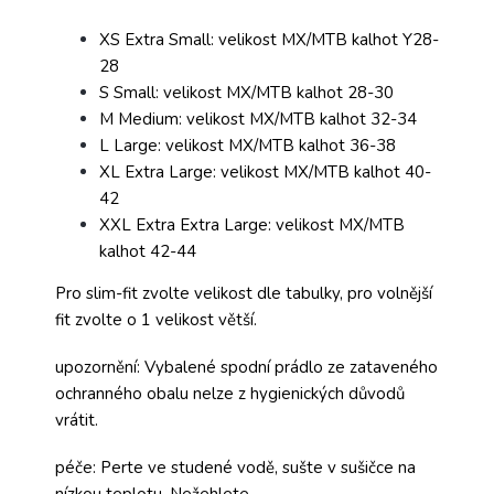
XS Extra Small: velikost MX/MTB kalhot Y28-
28
S Small: velikost MX/MTB kalhot 28-30
M Medium: velikost MX/MTB kalhot 32-34
L Large: velikost MX/MTB kalhot 36-38
XL Extra Large: velikost MX/MTB kalhot 40-
42
XXL Extra Extra Large: velikost MX/MTB
kalhot 42-44
Pro slim-fit zvolte velikost dle tabulky, pro volnější
fit zvolte o 1 velikost větší.
upozornění: Vybalené spodní prádlo ze zataveného
ochranného obalu nelze z hygienických důvodů
vrátit.
péče: Perte ve studené vodě, sušte v sušičce na
nízkou teplotu. Nežehlete.