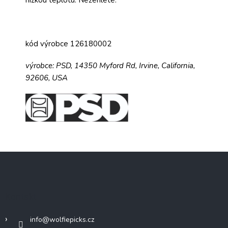
kód výrobce 126180002
výrobce:
PSD,
14350 Myford Rd,
Irvine, California,
92606, USA
Z
á
p
a
Kontakt
t
í
info
@
wolfiepicks.cz