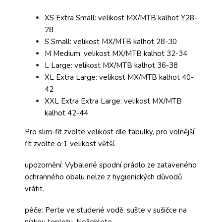
XS Extra Small: velikost MX/MTB kalhot Y28-
28
S Small: velikost MX/MTB kalhot 28-30
M Medium: velikost MX/MTB kalhot 32-34
L Large: velikost MX/MTB kalhot 36-38
XL Extra Large: velikost MX/MTB kalhot 40-
42
XXL Extra Extra Large: velikost MX/MTB
kalhot 42-44
Pro slim-fit zvolte velikost dle tabulky, pro volnější
fit zvolte o 1 velikost větší.
upozornění: Vybalené spodní prádlo ze zataveného
ochranného obalu nelze z hygienických důvodů
vrátit.
péče: Perte ve studené vodě, sušte v sušičce na
nízkou teplotu. Nežehlete.