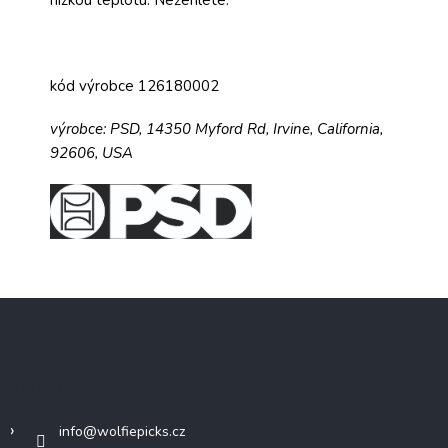
kód výrobce 126180002
výrobce:
PSD,
14350 Myford Rd,
Irvine, California,
92606, USA
Z
á
p
a
Kontakt
t
í
info
@
wolfiepicks.cz