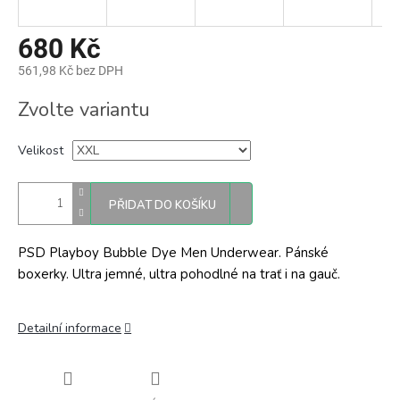
680 Kč
561,98 Kč bez DPH
Měrná
Zvolte variantu
cena:
Velikost
PŘIDAT DO KOŠÍKU
PSD Playboy Bubble Dye Men Underwear. Pánské
boxerky. Ultra jemné, ultra pohodlné na trať i na gauč.
Detailní informace