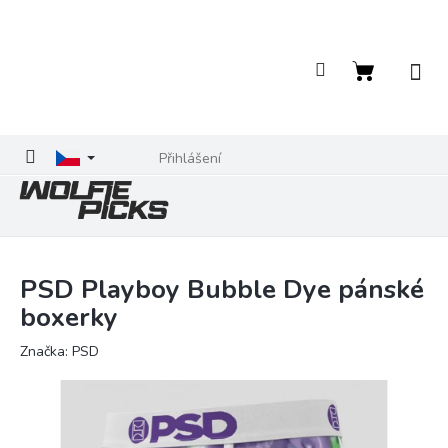
Přejít
na
obsah
Nákupní
košík
Přihlášení
PSD Playboy Bubble Dye pánské
boxerky
Značka:
PSD