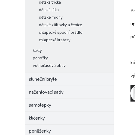
dětská trička
dětská tílka
Pr
dětské mikiny
up
dětské kšiltovky a čepice
chlapecké spodní prádlo
pé
chlapecké kraťasy
kukly
ponožky
k
volnočasová obuv
vý
sluneční brýle
nažehlovací sady
samolepky
klíčenky
peněženky