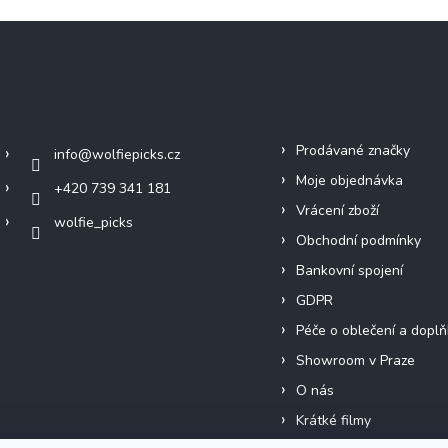
Kontakt
Info
Prodávané značky
info
@
wolfiepicks.cz
Moje objednávka
+420 739 341 181
Vrácení zboží
wolfie_picks
Obchodní podmínky
Bankovní spojení
GDPR
Péče o oblečení a doplň
Showroom v Praze
O nás
Krátké filmy