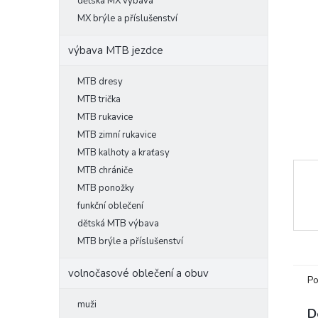
l
dětská MX výbava
MX brýle a příslušenství
výbava MTB jezdce
MTB dresy
MTB trička
MTB rukavice
MTB zimní rukavice
MTB kalhoty a kraťasy
MTB chrániče
MTB ponožky
funkční oblečení
dětská MTB výbava
MTB brýle a příslušenství
volnočasové oblečení a obuv
Po
muži
D