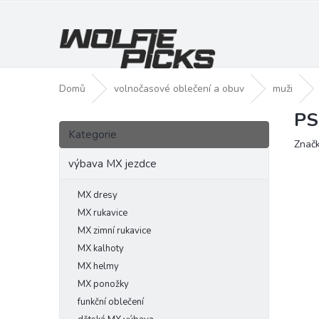
Přejít
na
obsah
Domů
volnočasové oblečení a obuv
muži
PS
P
Přeskočit
o
Kategorie
kategorie
Znač
s
t
výbava MX jezdce
r
a
MX dresy
n
MX rukavice
n
MX zimní rukavice
í
MX kalhoty
p
MX helmy
a
MX ponožky
n
funkční oblečení
e