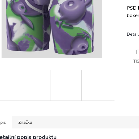
PSD 
boxer
Detail
TI
pis
Značka
etailní popis produktu