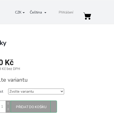
CZK
Čeština
Přihlášení
Nákupní
košík
ky
0 Kč
8 Kč bez DPH
lte variantu
st
PŘIDAT DO KOŠÍKU