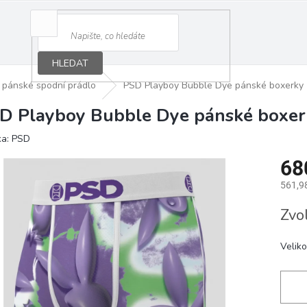
HLEDAT
pánské spodní prádlo
PSD Playboy Bubble Dye pánské boxerky
D Playboy Bubble Dye pánské boxer
ka:
PSD
68
561,9
Měrná
Zvo
cena:
Veliko