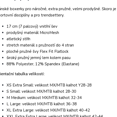
nské boxerky pro náročné, extra pružné, velmi prodyšné. Skoro je 
ortovní disciplíny a pro trendsettery.
17 cm (7 palcový) vnitřní šev
prodyšný materiál MicroMesh
atletický střih
stretch materiál s pružností do 4 stran
ploché pružné švy Flex Fit Flatlock
široký pružný jemný lem kolem pasu
88% Polyester, 12% Spandex (Elastane)
ientační tabulka velikostí:
XS Extra Small: velikost MX/MTB kalhot Y28-28
S Small: velikost MX/MTB kalhot 28-30
M Medium: velikost MX/MTB kalhot 32-34
L Large: velikost MX/MTB kalhot 36-38
XL Extra Large: velikost MX/MTB kalhot 40-42
XXL Extra Extra Large: velikost MX/MTB kalhot 42-44