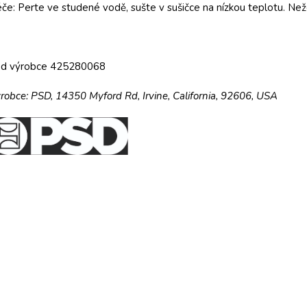
če: Perte ve studené vodě, sušte v sušičce na nízkou teplotu. Ne
ód výrobce 425280068
robce:
PSD,
14350 Myford Rd,
Irvine, California, 92606, USA