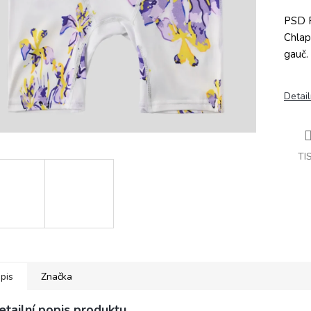
PSD P
Chlap
gauč.
Detail
TI
pis
Značka
etailní popis produktu