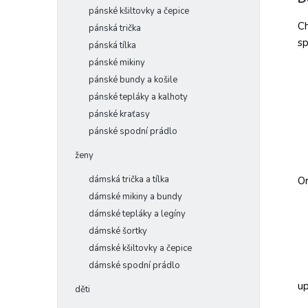
pánské kšiltovky a čepice
Ch
pánská trička
sp
pánská tílka
pánské mikiny
pánské bundy a košile
pánské tepláky a kalhoty
pánské kraťasy
pánské spodní prádlo
ženy
dámská trička a tílka
Or
dámské mikiny a bundy
dámské tepláky a legíny
dámské šortky
dámské kšiltovky a čepice
dámské spodní prádlo
up
děti