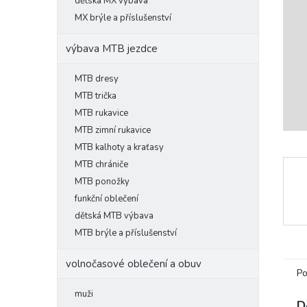
l
dětská MX výbava
MX brýle a příslušenství
výbava MTB jezdce
MTB dresy
MTB trička
MTB rukavice
MTB zimní rukavice
MTB kalhoty a kraťasy
MTB chrániče
MTB ponožky
funkční oblečení
dětská MTB výbava
MTB brýle a příslušenství
volnočasové oblečení a obuv
Po
muži
D