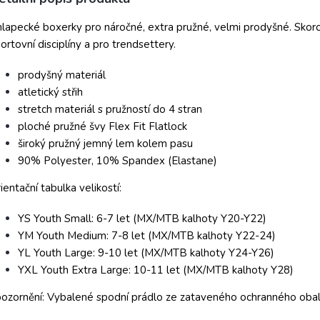
lapecké boxerky pro náročné, extra pružné, velmi prodyšné. Skoro 
ortovní disciplíny a pro trendsettery.
prodyšný materiál
atletický střih
stretch materiál s pružností do 4 stran
ploché pružné švy Flex Fit Flatlock
široký pružný jemný lem kolem pasu
90% Polyester, 10% Spandex (Elastane)
ientační tabulka velikostí:
YS Youth Small: 6-7 let (MX/MTB kalhoty Y20-Y22)
YM Youth Medium: 7-8 let (MX/MTB kalhoty Y22-24)
YL Youth Large: 9-10 let (MX/MTB kalhoty Y24-Y26)
YXL Youth Extra Large: 10-11 let (MX/MTB kalhoty Y28)
ozornění: Vybalené spodní prádlo ze zataveného ochranného obalu