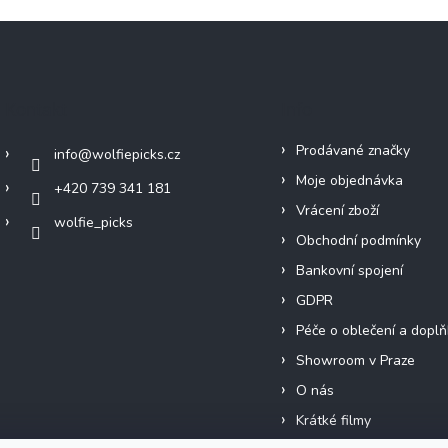
Kontakt
Info
Prodávané značky
info
@
wolfiepicks.cz
Moje objednávka
+420 739 341 181
Vrácení zboží
wolfie_picks
Obchodní podmínky
Bankovní spojení
GDPR
Péče o oblečení a doplň
Showroom v Praze
O nás
Krátké filmy