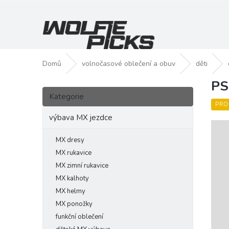
Přejít
na
obsah
Domů
volnočasové oblečení a obuv
děti
PS
P
Přeskočit
o
Kategorie
kategorie
s
PRO
t
výbava MX jezdce
r
a
MX dresy
n
MX rukavice
n
MX zimní rukavice
í
MX kalhoty
p
MX helmy
a
MX ponožky
n
funkční oblečení
e