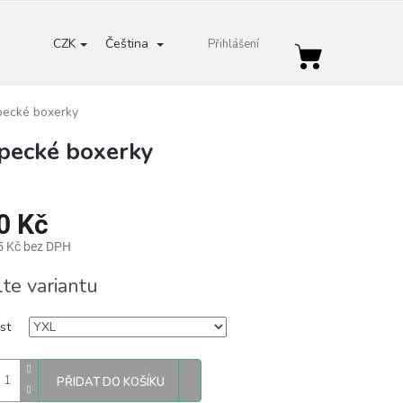
CZK
Čeština
Přihlášení
Nákupní
košík
pecké boxerky
pecké boxerky
0 Kč
5 Kč bez DPH
lte variantu
st
PŘIDAT DO KOŠÍKU