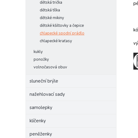
dětská trička
pé
dětská tílka
dětské mikiny
dětské kšiltovky a čepice
k
chlapecké spodní prádlo
chlapecké kraťasy
vý
kukly
ponožky
volnočasová obuv
sluneční brýle
nažehlovací sady
samolepky
klíčenky
peněženky