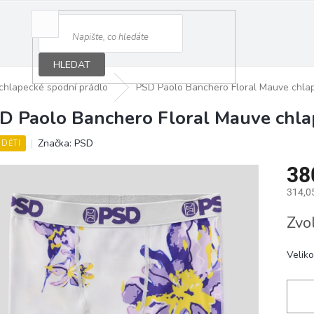
HLEDAT
chlapecké spodní prádlo
PSD Paolo Banchero Floral Mauve chla
D Paolo Banchero Floral Mauve chla
Značka:
PSD
 DĚTI
38
314,0
Měrná
Zvo
cena:
Veliko