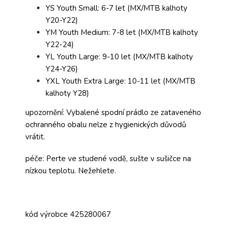
YS Youth Small: 6-7 let (MX/MTB kalhoty
Y20-Y22)
YM Youth Medium: 7-8 let (MX/MTB kalhoty
Y22-24)
YL Youth Large: 9-10 let (MX/MTB kalhoty
Y24-Y26)
YXL Youth Extra Large: 10-11 let (MX/MTB
kalhoty Y28)
upozornění: Vybalené spodní prádlo ze zataveného
ochranného obalu nelze z hygienických důvodů
vrátit.
péče: Perte ve studené vodě, sušte v sušičce na
nízkou teplotu. Nežehlete.
kód výrobce 425280067