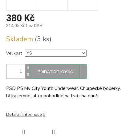
380 Kč
314,05 Kč bez DPH
Měrná
Skladem
(3 ks)
cena:
Velikost
PŘIDAT DO KOŠÍKU
PSD P5 My City Youth Underwear. Chlapecké boxerky.
Ultra jemné, ultra pohodlné na trať i na gauč.
Detailní informace