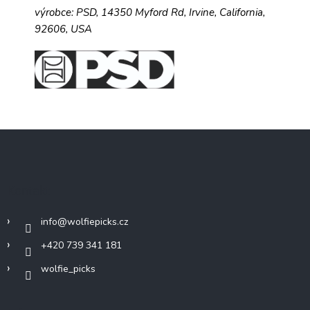
výrobce:
PSD,
14350 Myford Rd,
Irvine, California,
92606, USA
Z
á
p
a
Kontakt
t
í
info
@
wolfiepicks.cz
+420 739 341 181
wolfie_picks