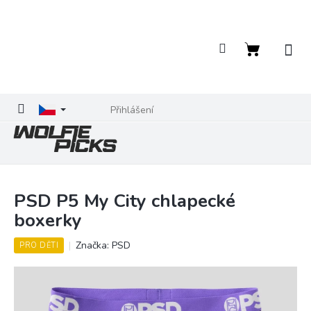
Přejít
na
obsah
Nákupní
košík
Přihlášení
PSD P5 My City chlapecké
boxerky
Značka:
PSD
PRO DĚTI