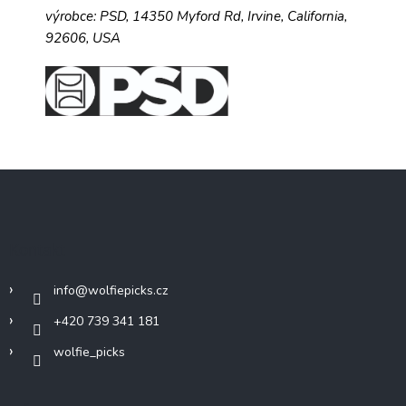
výrobce:
PSD,
14350 Myford Rd,
Irvine, California,
92606, USA
Z
á
p
a
Kontakt
t
í
info
@
wolfiepicks.cz
+420 739 341 181
wolfie_picks