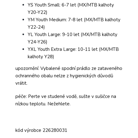
YS Youth Small: 6-7 let (MX/MTB kalhoty
Y20-Y22)
YM Youth Medium: 7-8 let (MX/MTB kalhoty
Y22-24)
YL Youth Large: 9-10 let (MX/MTB kalhoty
Y24-Y26)
YXL Youth Extra Large: 10-11 let (MX/MTB
kalhoty Y28)
upozornění: Vybalené spodní prádlo ze zataveného
ochranného obalu nelze z hygienických důvodů
vrátit.
péče: Perte ve studené vodě, sušte v sušičce na
nízkou teplotu. Nežehlete.
kód výrobce 226280031