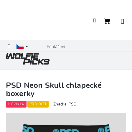
Přejít
na
obsah
Nákupní
košík
Přihlášení
PSD Neon Skull chlapecké
boxerky
Značka:
PSD
NOVINKA
PRO DĚTI