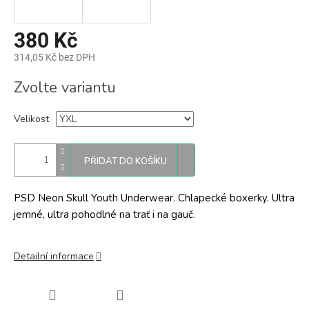
380 Kč
314,05 Kč bez DPH
Měrná
Zvolte variantu
cena:
Velikost
PŘIDAT DO KOŠÍKU
PSD Neon Skull Youth Underwear. Chlapecké boxerky. Ultra
jemné, ultra pohodlné na trať i na gauč.
Detailní informace