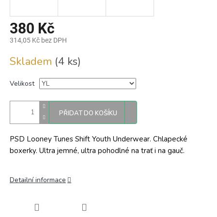
380 Kč
314,05 Kč bez DPH
Měrná
Skladem
(4 ks)
cena:
Velikost
PŘIDAT DO KOŠÍKU
PSD Looney Tunes Shift Youth Underwear. Chlapecké
boxerky. Ultra jemné, ultra pohodlné na trať i na gauč.
Detailní informace