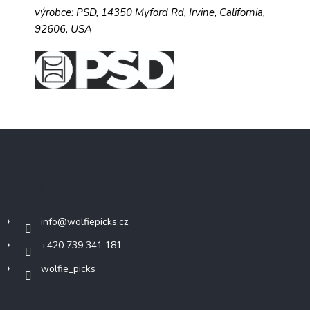
výrobce:
PSD,
14350 Myford Rd,
Irvine, California,
92606, USA
Z
á
p
a
Kontakt
t
í
info
@
wolfiepicks.cz
+420 739 341 181
wolfie_picks