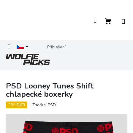
Přejít
na
obsah
Nákupní
košík
Přihlášení
PSD Looney Tunes Shift
chlapecké boxerky
Značka:
PSD
PRO DĚTI