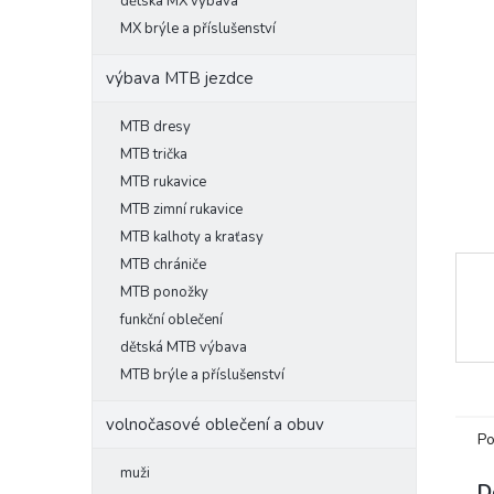
l
dětská MX výbava
MX brýle a příslušenství
výbava MTB jezdce
MTB dresy
MTB trička
MTB rukavice
MTB zimní rukavice
MTB kalhoty a kraťasy
MTB chrániče
MTB ponožky
funkční oblečení
dětská MTB výbava
MTB brýle a příslušenství
volnočasové oblečení a obuv
Po
muži
D