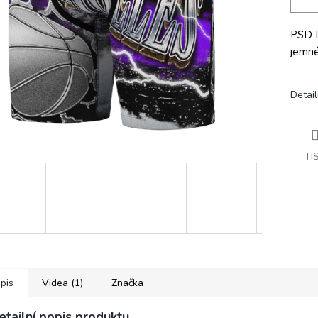
PSD L
jemné
Detail
TI
pis
Videa (1)
Značka
etailní popis produktu