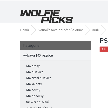
Přejít
na
obsah
Domů
volnočasové oblečení a obuv
muži
PS
P
Přeskočit
o
Kategorie
kategorie
s
AKC
t
výbava MX jezdce
r
a
MX dresy
n
MX rukavice
n
MX zimní rukavice
í
MX kalhoty
p
MX helmy
a
MX ponožky
n
funkční oblečení
e