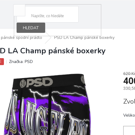
HLEDAT
pánské spodní prádlo
PSD LA Champ pánské boxerky
D LA Champ pánské boxerky
Značka:
PSD
E
620 K
40
330,5
Měrná
Zvo
cena:
Veliko