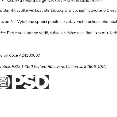
XXL Extra Extra Large: velikost MX/MTB kalhot 42-44
o slim-fit zvolte velikost dle tabulky, pro volnější fit zvolte o 1 veli
ozornění: Vybalené spodní prádlo ze zataveného ochranného obalu
če: Perte ve studené vodě, sušte v sušičce na nízkou teplotu. Než
ód výrobce
424180097
robce:
PSD,
14350 Myford Rd,
Irvine, California, 92606, USA