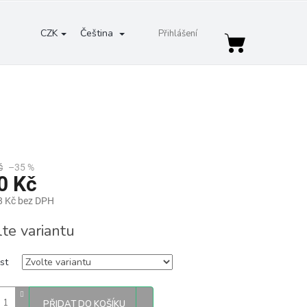
CZK
Čeština
Přihlášení
Nákupní
košík
č
–35 %
0 Kč
8 Kč bez DPH
lte variantu
st
PŘIDAT DO KOŠÍKU