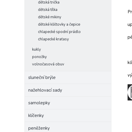
dětská trička
dětská tílka
Pr
dětské mikiny
up
dětské kšiltovky a čepice
chlapecké spodní prádlo
pé
chlapecké kraťasy
kukly
ponožky
k
volnočasová obuv
vý
sluneční brýle
nažehlovací sady
samolepky
klíčenky
peněženky