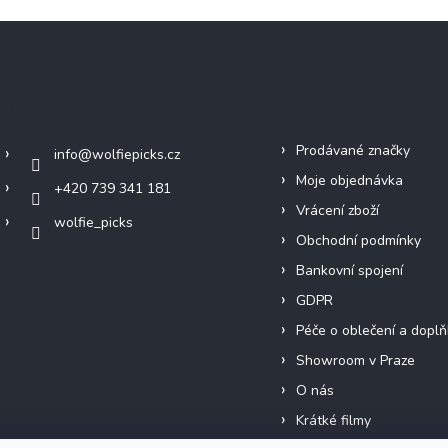
Kontakt
Info
Prodávané značky
info
@
wolfiepicks.cz
Moje objednávka
+420 739 341 181
Vrácení zboží
wolfie_picks
Obchodní podmínky
Bankovní spojení
GDPR
Péče o oblečení a doplň
Showroom v Praze
O nás
Krátké filmy