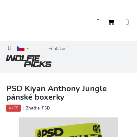
Přejít
na
obsah
Nákupní
košík
Přihlášení
PSD Kiyan Anthony Jungle
pánské boxerky
Značka:
PSD
AKCE