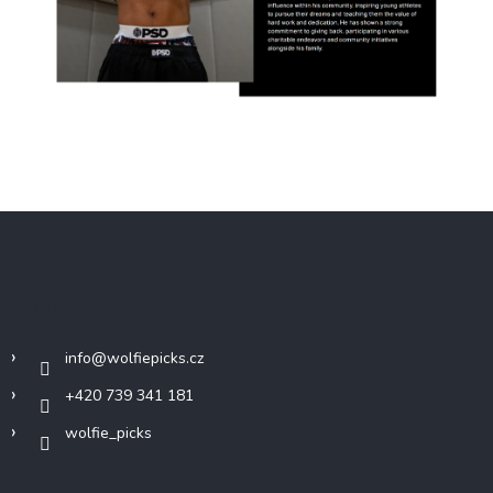
Z
á
p
a
Kontakt
t
í
info
@
wolfiepicks.cz
+420 739 341 181
wolfie_picks