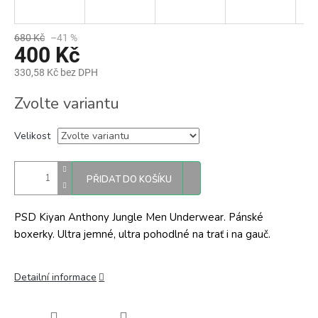
680 Kč
–41 %
400 Kč
330,58 Kč bez DPH
Měrná
Zvolte variantu
cena:
Velikost
PŘIDAT DO KOŠÍKU
PSD Kiyan Anthony Jungle Men Underwear. Pánské
boxerky. Ultra jemné, ultra pohodlné na trať i na gauč.
Detailní informace