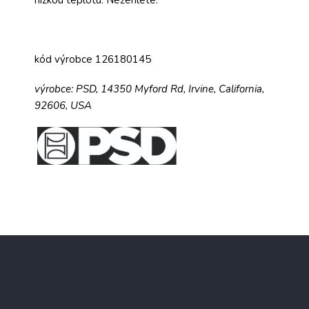
kód výrobce 126180145
výrobce:
PSD,
14350 Myford Rd,
Irvine, California,
92606, USA
Z
á
p
a
Kontakt
t