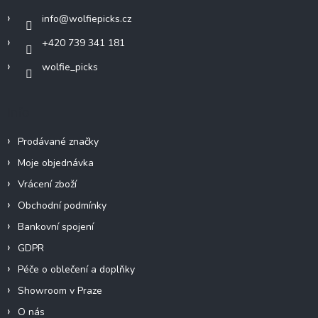
í
info
@
wolfiepicks.cz
+420 739 341 181
wolfie_picks
Info
Prodávané značky
Moje objednávka
Vrácení zboží
Obchodní podmínky
Bankovní spojení
GDPR
Péče o oblečení a doplňky
Showroom v Praze
O nás