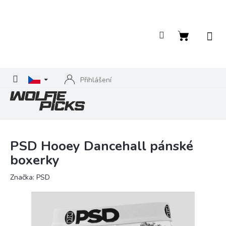
Přejít
na
obsah
Nákupní
košík
Přihlášení
PSD Hooey Dancehall pánské
boxerky
Značka:
PSD