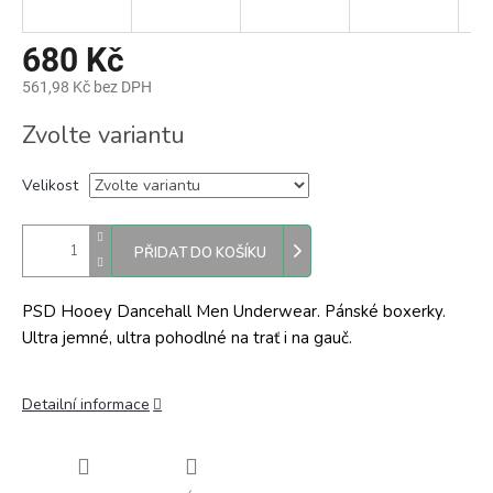
680 Kč
561,98 Kč bez DPH
Měrná
Zvolte variantu
cena:
Velikost
PŘIDAT DO KOŠÍKU
PSD Hooey Dancehall Men Underwear. Pánské boxerky.
Ultra jemné, ultra pohodlné na trať i na gauč.
Detailní informace