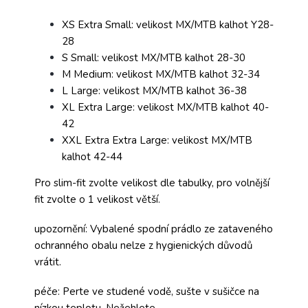
XS Extra Small: velikost MX/MTB kalhot Y28-
28
S Small: velikost MX/MTB kalhot 28-30
M Medium: velikost MX/MTB kalhot 32-34
L Large: velikost MX/MTB kalhot 36-38
XL Extra Large: velikost MX/MTB kalhot 40-
42
XXL Extra Extra Large: velikost MX/MTB
kalhot 42-44
Pro slim-fit zvolte velikost dle tabulky, pro volnější
fit zvolte o 1 velikost větší.
upozornění: Vybalené spodní prádlo ze zataveného
ochranného obalu nelze z hygienických důvodů
vrátit.
péče: Perte ve studené vodě, sušte v sušičce na
nízkou teplotu. Nežehlete.