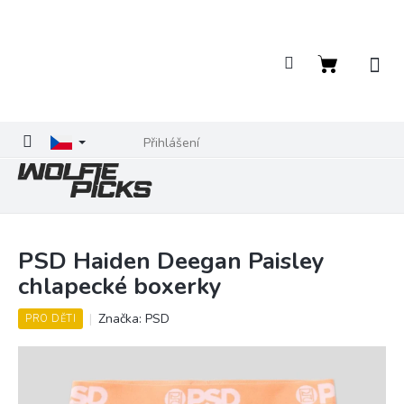
Přejít
na
obsah
Nákupní
košík
Přihlášení
PSD Haiden Deegan Paisley
chlapecké boxerky
Značka:
PSD
PRO DĚTI