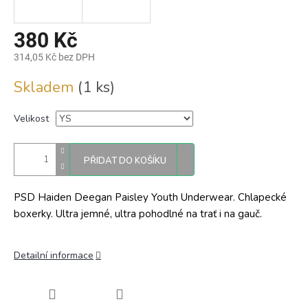
380 Kč
314,05 Kč bez DPH
Měrná
Skladem
(1 ks)
cena:
Velikost
PŘIDAT DO KOŠÍKU
PSD Haiden Deegan Paisley Youth Underwear. Chlapecké
boxerky. Ultra jemné, ultra pohodlné na trať i na gauč.
Detailní informace