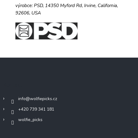
výrobce:
PSD,
14350 Myford Rd,
Irvine, California,
92606, USA
Z
á
p
a
Kontakt
t
í
info
@
wolfiepicks.cz
+420 739 341 181
wolfie_picks