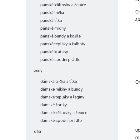
pánské kšiltovky a čepice
Ch
pánská trička
sp
pánská tílka
pánské mikiny
pánské bundy a košile
pánské tepláky a kalhoty
pánské kraťasy
pánské spodní prádlo
ženy
dámská trička a tílka
Or
dámské mikiny a bundy
dámské tepláky a legíny
dámské šortky
dámské kšiltovky a čepice
dámské spodní prádlo
up
děti
me