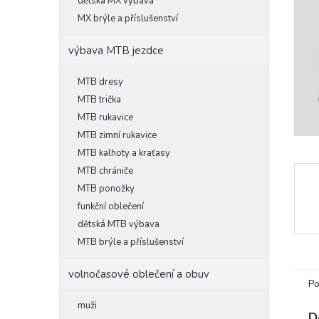
l
dětská MX výbava
MX brýle a příslušenství
výbava MTB jezdce
MTB dresy
MTB trička
MTB rukavice
MTB zimní rukavice
MTB kalhoty a kraťasy
MTB chrániče
MTB ponožky
funkční oblečení
dětská MTB výbava
MTB brýle a příslušenství
volnočasové oblečení a obuv
Po
muži
D