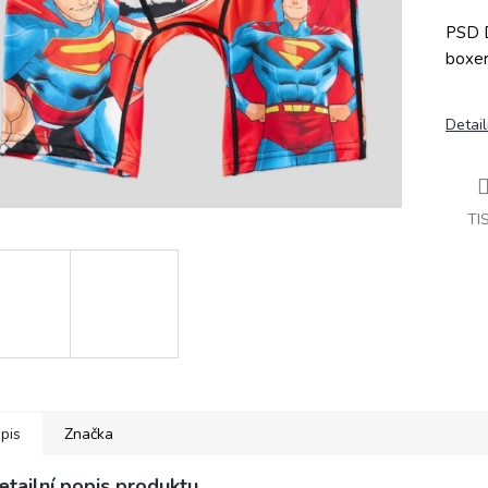
PSD 
boxer
Detail
TI
pis
Značka
etailní popis produktu