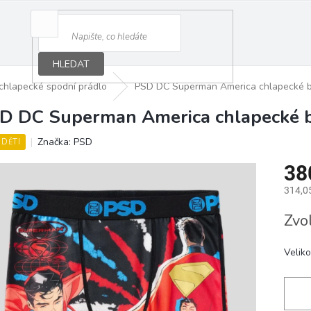
HLEDAT
chlapecké spodní prádlo
PSD DC Superman America chlapecké 
D DC Superman America chlapecké 
Značka:
PSD
 DĚTI
38
314,0
Měrná
Zvo
cena:
Veliko