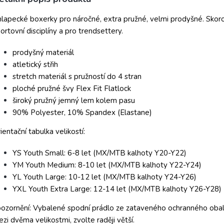
lapecké boxerky pro náročné, extra pružné, velmi prodyšné. Skoro 
ortovní disciplíny a pro trendsettery.
prodyšný materiál
atletický střih
stretch materiál s pružností do 4 stran
ploché pružné švy Flex Fit Flatlock
široký pružný jemný lem kolem pasu
90% Polyester, 10% Spandex (Elastane)
ientační tabulka velikostí:
YS Youth Small: 6-8 let (MX/MTB kalhoty Y20-Y22)
YM Youth Medium: 8-10 let (MX/MTB kalhoty Y22-Y24)
YL Youth Large: 10-12 let (MX/MTB kalhoty Y24-Y26)
YXL Youth Extra Large: 12-14 let (MX/MTB kalhoty Y26-Y28)
ozornění: Vybalené spodní prádlo ze zataveného ochranného obalu
zi dvěma velikostmi, zvolte raději větší.