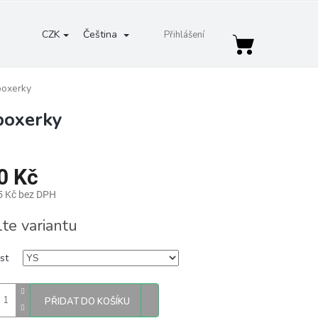
CZK
Čeština
Přihlášení
Nákupní
košík
boxerky
boxerky
0 Kč
5 Kč bez DPH
lte variantu
st
PŘIDAT DO KOŠÍKU