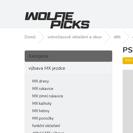
Přejít
na
obsah
Domů
volnočasové oblečení a obuv
děti
PS
P
Přeskočit
o
Kategorie
kategorie
s
PRO
t
výbava MX jezdce
r
a
MX dresy
n
MX rukavice
n
MX zimní rukavice
í
MX kalhoty
p
MX helmy
a
MX ponožky
n
funkční oblečení
e