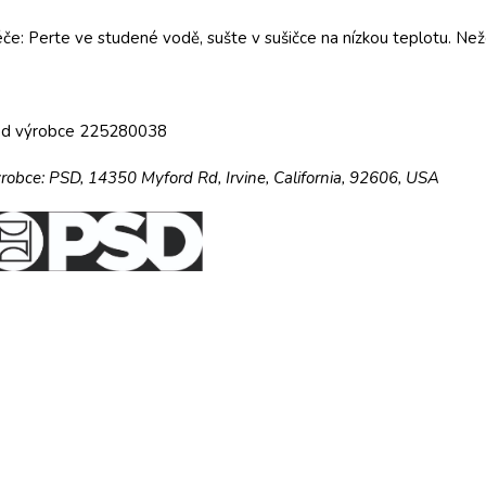
če: Perte ve studené vodě, sušte v sušičce na nízkou teplotu. Ne
ód výrobce 225280038
robce:
PSD,
14350 Myford Rd,
Irvine, California, 92606, USA