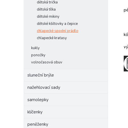
dětská trička
dětská tílka
pé
dětské mikiny
dětské kšiltovky a čepice
chlapecké spodní prádlo
k
chlapecké kraťasy
vý
kukly
ponožky
volnočasová obuv
sluneční brýle
nažehlovací sady
samolepky
klíčenky
peněženky