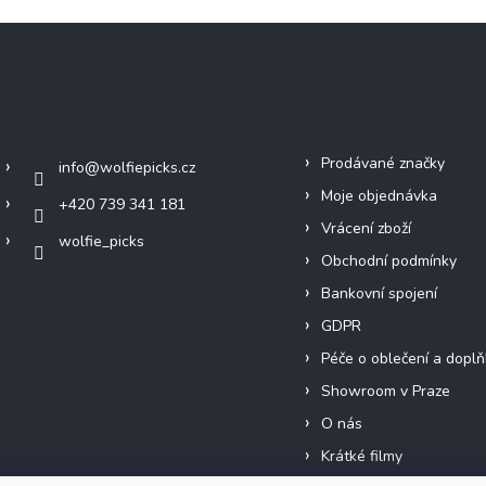
Kontakt
Info
Prodávané značky
info
@
wolfiepicks.cz
Moje objednávka
+420 739 341 181
Vrácení zboží
wolfie_picks
Obchodní podmínky
Bankovní spojení
GDPR
Péče o oblečení a doplň
Showroom v Praze
O nás
Krátké filmy