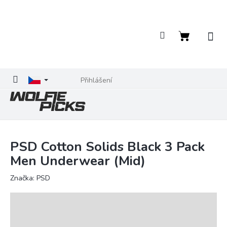
Přejít
na
obsah
Nákupní
košík
Přihlášení
PSD Cotton Solids Black 3 Pack
Men Underwear (Mid)
Značka:
PSD