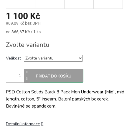
1 100 Kč
909,09 Kč bez DPH
Měrná
od 366,67 Kč / 1 ks
cena:
Zvolte variantu
Velikost
PŘIDAT DO KOŠÍKU
PSD Cotton Solids Black 3 Pack Men Underwear (Mid), mid
length, cotton, 5" inseam. Balení pánských boxerek.
Bavlněné se spandexem.
Detailní informace